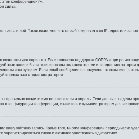
 с этой конференцией?».
ой силы.
.
льзователей. Также возможно, что он заблокировал ваш IP-адрес или запрет
то возможны два варианта. Если включена поддержка COPPA и при регистрации
 учётные записи были активированы пользователями или администратором д
ченным инструкциям. Если email-сообщение не получено, то возможно, что в
буйте связаться с администратором.
 вы правильно вводите имя пользователя и пароль. Если данные введены пра
бка в конфигурации конференции, свяжитесь с администратором для исправле
лил вашу учётную запись. Кроме того, многие конференции периодически уд
 зарегистрироваться снова и активнее участвовать в дискуссиях.