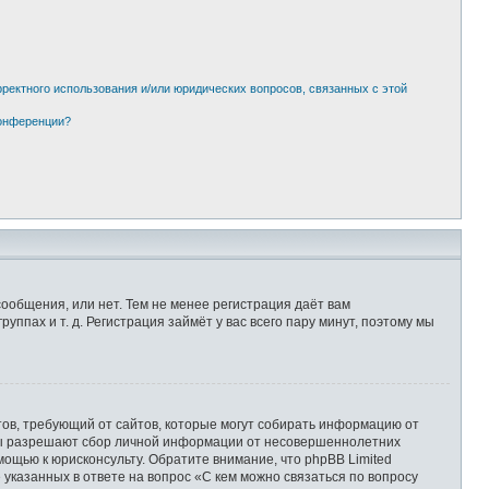
рректного использования и/или юридических вопросов, связанных с этой
конференции?
сообщения, или нет. Тем не менее регистрация даёт вам
пах и т. д. Регистрация займёт у вас всего пару минут, поэтому мы
Штатов, требующий от сайтов, которые могут собирать информацию от
уны разрешают сбор личной информации от несовершеннолетних
мощью к юрисконсульту. Обратите внимание, что phpBB Limited
казанных в ответе на вопрос «С кем можно связаться по вопросу