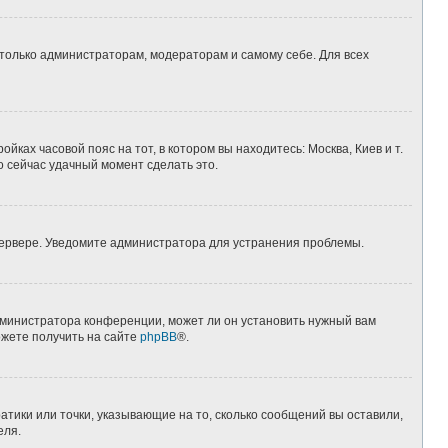
 только администраторам, модераторам и самому себе. Для всех
йках часовой пояс на тот, в котором вы находитесь: Москва, Киев и т.
о сейчас удачный момент сделать это.
 сервере. Уведомите администратора для устранения проблемы.
дминистратора конференции, может ли он установить нужный вам
ожете получить на сайте
phpBB
®.
атики или точки, указывающие на то, сколько сообщений вы оставили,
еля.