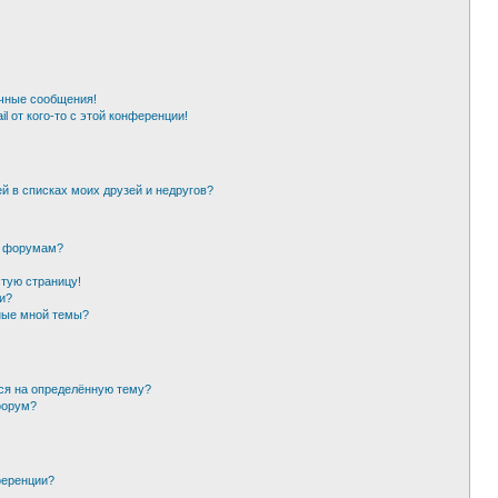
чные сообщения!
l от кого-то с этой конференции!
й в списках моих друзей и недругов?
и форумам?
стую страницу!
и?
ные мной темы?
ься на определённую тему?
форум?
ференции?