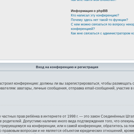
Информация о phpBB
Кто написал эту конференцию?
Почему здесь нет такой-то функции?
С кем можно связаться по вопросу неко
конференцией?
Как мне связаться с администратором 
Вход на конференцию и регистрация
р настроил конференцию: должны ли вы зарегистрироваться, чтобы размещать 
елям: аватары, личные сообщения, отправка email-сообщений, участие в груп
защите частных прав ребёнка в интернете от 1998 г. — это закон Соединённых 
ие родителей. Допустимо наличие иного вида подтверждения того, что опек
гистрирующемуся на конференции, или к самой конференции, обратитесь за по
правовым вопросам и не является объектом юридических отношений, кроме у