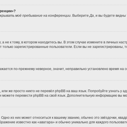
еренции»?
крывать моё пребывание на конференции
. Выберите
Да
, и вы будете видны
 не к тому, в котором находитесь вы. В этом случае измените в личных настро
гут только зарегистрированные пользователи. Если вы не зарегистрированы, т
бражается по-прежнему неверное, значит, неправильно установлено время на
 или же просто никто не перевёл phpBB на ваш язык. Попробуйте узнать у а
сами можете перевести phpBB на свой язык. Дополнительную информацию вы м
Одно из них может относиться к вашему званию, обычно это звёздочки, квадр
ображение известно как «аватара» и обычно уникально для каждого пользоват