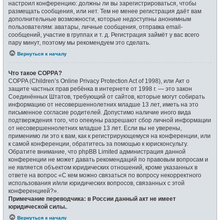
настроил конференцию: должны ли вы зарегистрироваться, чтобы
размещать сообщения, или нет. Тем не менее регистрация даёт вам
дополнительные возможности, которые недоступны анонимным
пользователям: аватары, личные сообщения, отправка email-
сообщений, участие в группах и т. д. Регистрация займёт у вас всего
пару минут, поэтому мы рекомендуем это сделать.
Вернуться к началу
Что такое COPPA?
COPPA (Children’s Online Privacy Protection Act of 1998), или Акт о
защите частных прав ребёнка в интернете от 1998 г. — это закон
Соединённых Штатов, требующий от сайтов, которые могут собирать
информацию от несовершеннолетних младше 13 лет, иметь на это
письменное согласие родителей. Допустимо наличие иного вида
подтверждения того, что опекуны разрешают сбор личной информации
от несовершеннолетних младше 13 лет. Если вы не уверены,
применимо ли это к вам, как к регистрирующемуся на конференции, или
к самой конференции, обратитесь за помощью к юрисконсульту.
Обратите внимание, что phpBB Limited администрация данной
конференции не может давать рекомендаций по правовым вопросам и
не является объектом юридических отношений, кроме указанных в
ответе на вопрос «С кем можно связаться по вопросу некорректного
использования и/или юридических вопросов, связанных с этой
конференцией?».
Примечание переводчика: в России данный акт не имеет
юридической силы.
.
Вернуться к началу