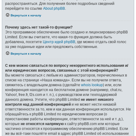
распространяться. Для получения более подробных сведений
перейдите по ссылке
About phpBB
.
Вернуться к началу
Почему здесь нет такой-то функции?
Это программное обеспечение было создано и лицензировано phpBB
Limited. Если вы считаете, что какая-то функция должна быть
добавлена, посетите
Центр идей phpBB
, где можно отдать свой голос
за уже поданные идеи или предложить собственные.
Вернуться к началу
С кем можно связаться по вопросу некорректного использования и/
или юридических вопросов, связанных с этой конференцией?
Вы можете связаться с любым из администраторов, перечисленных в
списке на странице «Наша команда». Если вы не получили ответа,
свяжитесь с владельцем домена (сделайте
whois lookup
) или, если
конференция находится на бесплатном домене (например, chat.ru,
Yahoo!, free.fr, f2s.com и т. п.), с руководством или техподдержкой
данного домена. Учтите, что phpBB Limited
не имеет никакого
контроля над данной конференцией
и не может нести никакой
ответственности за то, кем и как данная конференция используется. Не
обращайтесь к phpBB Limited по юридическим вопросам (о
приостановке работы конференции, ответственности за неё и т. д.),
которые
не относятся напрямую
к сайту phpBB.com или которые
частично относятся к программному обеспечению phpBB Limited. Если
же вы всё-таки пошлёте email в адрес phpBB Limited об использовании