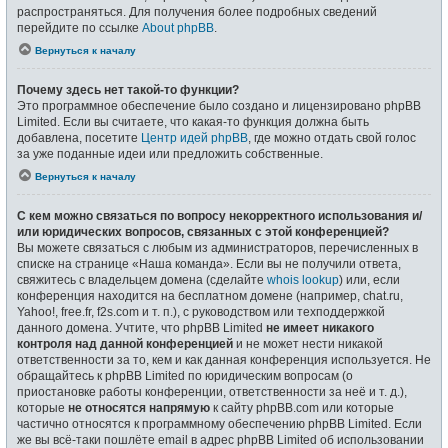
распространяться. Для получения более подробных сведений
перейдите по ссылке
About phpBB
.
Вернуться к началу
Почему здесь нет такой-то функции?
Это программное обеспечение было создано и лицензировано phpBB
Limited. Если вы считаете, что какая-то функция должна быть
добавлена, посетите
Центр идей phpBB
, где можно отдать свой голос
за уже поданные идеи или предложить собственные.
Вернуться к началу
С кем можно связаться по вопросу некорректного использования и/
или юридических вопросов, связанных с этой конференцией?
Вы можете связаться с любым из администраторов, перечисленных в
списке на странице «Наша команда». Если вы не получили ответа,
свяжитесь с владельцем домена (сделайте
whois lookup
) или, если
конференция находится на бесплатном домене (например, chat.ru,
Yahoo!, free.fr, f2s.com и т. п.), с руководством или техподдержкой
данного домена. Учтите, что phpBB Limited
не имеет никакого
контроля над данной конференцией
и не может нести никакой
ответственности за то, кем и как данная конференция используется. Не
обращайтесь к phpBB Limited по юридическим вопросам (о
приостановке работы конференции, ответственности за неё и т. д.),
которые
не относятся напрямую
к сайту phpBB.com или которые
частично относятся к программному обеспечению phpBB Limited. Если
же вы всё-таки пошлёте email в адрес phpBB Limited об использовании