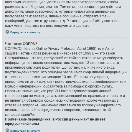
настроил конференцию: должны ли вы зарегистрироваться, чтобы
размещать сообщения, или нет. Тем не менее регистрация даёт вам
дополнительные возможности, которые недоступны анонимным
пользователям: аватары, личные сообщения, отправка email-
сообщений, участие в группах и т. д. Регистрация займёт у вас всего
пару минут, поэтому мы рекомендуем это сделать.
Вернуться к началу
Что такое COPPA?
COPPA (Children’s Online Privacy Protection Act of 1998), или Акт о
защите частных прав ребёнка в интернете от 1998 г. — это закон
Соединённых Штатов, требующий от сайтов, которые могут собирать
информацию от несовершеннолетних младше 13 лет, иметь на это
письменное согласие родителей. Допустимо наличие иного вида
подтверждения того, что опекуны разрешают сбор личной информации
от несовершеннолетних младше 13 лет. Если вы не уверены,
применимо ли это к вам, как к регистрирующемуся на конференции, или
к самой конференции, обратитесь за помощью к юрисконсульту.
Обратите внимание, что phpBB Limited администрация данной
конференции не может давать рекомендаций по правовым вопросам и
не является объектом юридических отношений, кроме указанных в
ответе на вопрос «С кем можно связаться по вопросу некорректного
использования и/или юридических вопросов, связанных с этой
конференцией?».
Примечание переводчика: в России данный акт не имеет
юридической силы.
.
Вернуться к началу