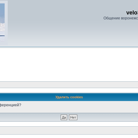
velo
Общение воронежс
Удалить cookies
онференцией?