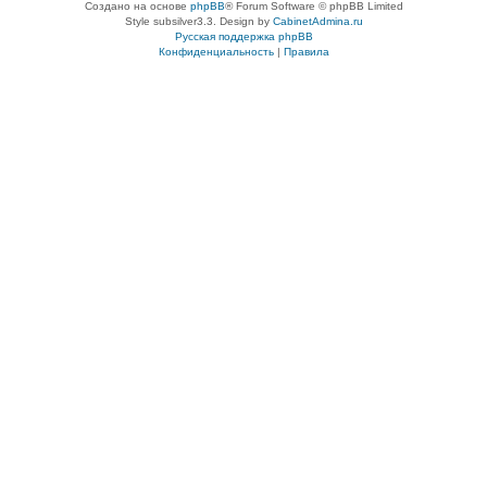
Создано на основе
phpBB
® Forum Software © phpBB Limited
Style subsilver3.3. Design by
CabinetAdmina.ru
Русская поддержка phpBB
Конфиденциальность
|
Правила