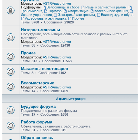
Модераторы:
ASTRAnavt
,
driver
Подфорумы:
Велосипеды в сборе
,
Рамы и запчасти к рамам
,
Трансмиссия
,
Тормоза
,
Амортизация
,
Колеса и все для них
,
Детали управления
,
Электрика\электроника
,
Велоодежда и обувь
,
Аксессуары и экипировка
,
Прочее
Темы:
5760
• Сообщения:
29620
Интернет-магазины
Обсуждение, организация совместных заказов с разных интернет-
магазинов
Модераторы:
ASTRAnavt
,
driver
Темы:
85
• Сообщения:
12430
Прочее
Модераторы:
ASTRAnavt
,
driver
Темы:
313
• Сообщения:
11568
Магазины велотоваров
Темы:
8
• Сообщения:
1102
Веломастерские
Модераторы:
ASTRAnavt
,
driver
Темы:
14
• Сообщения:
1469
Администрация
Будущее форума
Предложения по развитию форума
Темы:
17
• Сообщения:
1686
Работа форума
Объявления, связанные с работой форума.
Темы:
31
• Сообщения:
319
Обратная связь