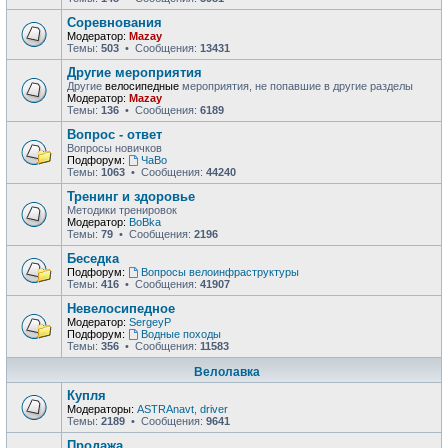
Соревнования
Модератор:
Mazay
Темы:
503
• Сообщения:
13431
Другие мероприятия
Другие
велосипедные
мероприятия, не попавшие в другие разделы
Модератор:
Mazay
Темы:
136
• Сообщения:
6189
Вопрос - ответ
Вопросы новичков
Подфорум:
ЧаВо
Темы:
1063
• Сообщения:
44240
Тренинг и здоровье
Методики тренировок
Модератор:
BoBka
Темы:
79
• Сообщения:
2196
Беседка
Подфорум:
Вопросы велоинфраструктуры
Темы:
416
• Сообщения:
41907
Невелосипедное
Модератор:
SergeyP
Подфорум:
Водные походы
Темы:
356
• Сообщения:
11583
Велолавка
Купля
Модераторы:
ASTRAnavt
,
driver
Темы:
2189
• Сообщения:
9641
Продажа