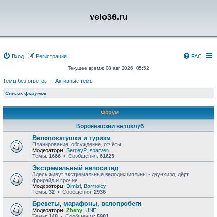
velo36.ru
Вход
Регистрация
FAQ
Текущее время: 08 авг 2026, 05:52
Темы без ответов
|
Активные темы
Список форумов
Форум
Воронежский велоклуб
Велопокатушки и туризм
Планирование, обсуждение, отчёты
Модераторы:
SergeyP
,
sparven
Темы:
1686
• Сообщения:
81823
Экстремальный велосипед
Здесь живут экстремальные велодисциплины - даунхилл, дёрт,
фрирайд и прочие
Модераторы:
Dimitri
,
Barmaley
Темы:
32
• Сообщения:
2936
Бреветы, марафоны, велопробеги
Модераторы:
Zheny
,
UNE
Темы:
148
• Сообщения:
5981