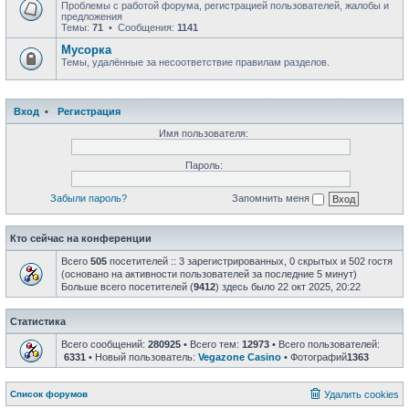
Проблемы с работой форума, регистрацией пользователей, жалобы и
предложения
Темы:
71
• Сообщения:
1141
Мусорка
Темы, удалённые за несоответствие правилам разделов.
Вход
•
Регистрация
Имя пользователя:
Пароль:
Забыли пароль?
Запомнить меня
Кто сейчас на конференции
Всего
505
посетителей :: 3 зарегистрированных, 0 скрытых и 502 гостя
(основано на активности пользователей за последние 5 минут)
Больше всего посетителей (
9412
) здесь было 22 окт 2025, 20:22
Статистика
Всего сообщений:
280925
• Всего тем:
12973
• Всего пользователей:
6331
• Новый пользователь:
Vegazone Casino
• Фотографий
1363
Список форумов
Удалить cookies