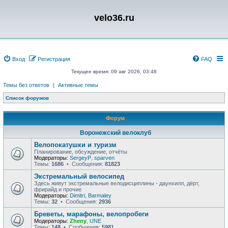
velo36.ru
Вход
Регистрация
FAQ
Текущее время: 09 авг 2026, 03:48
Темы без ответов
|
Активные темы
Список форумов
Форум
Воронежский велоклуб
Велопокатушки и туризм
Планирование, обсуждение, отчёты
Модераторы:
SergeyP
,
sparven
Темы:
1686
• Сообщения:
81823
Экстремальный велосипед
Здесь живут экстремальные велодисциплины - даунхилл, дёрт,
фрирайд и прочие
Модераторы:
Dimitri
,
Barmaley
Темы:
32
• Сообщения:
2936
Бреветы, марафоны, велопробеги
Модераторы:
Zheny
,
UNE
Темы:
148
• Сообщения:
5981