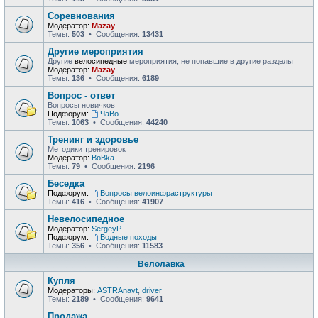
Соревнования
Модератор:
Mazay
Темы:
503
• Сообщения:
13431
Другие мероприятия
Другие
велосипедные
мероприятия, не попавшие в другие разделы
Модератор:
Mazay
Темы:
136
• Сообщения:
6189
Вопрос - ответ
Вопросы новичков
Подфорум:
ЧаВо
Темы:
1063
• Сообщения:
44240
Тренинг и здоровье
Методики тренировок
Модератор:
BoBka
Темы:
79
• Сообщения:
2196
Беседка
Подфорум:
Вопросы велоинфраструктуры
Темы:
416
• Сообщения:
41907
Невелосипедное
Модератор:
SergeyP
Подфорум:
Водные походы
Темы:
356
• Сообщения:
11583
Велолавка
Купля
Модераторы:
ASTRAnavt
,
driver
Темы:
2189
• Сообщения:
9641
Продажа