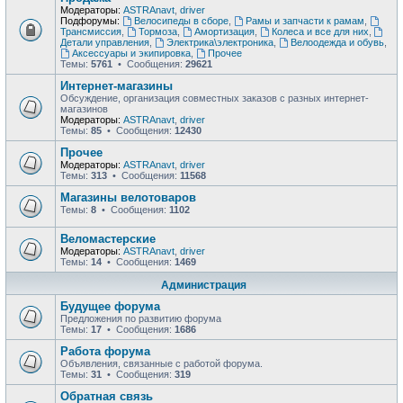
Модераторы:
ASTRAnavt
,
driver
Подфорумы:
Велосипеды в сборе
,
Рамы и запчасти к рамам
,
Трансмиссия
,
Тормоза
,
Амортизация
,
Колеса и все для них
,
Детали управления
,
Электрика\электроника
,
Велоодежда и обувь
,
Аксессуары и экипировка
,
Прочее
Темы:
5761
• Сообщения:
29621
Интернет-магазины
Обсуждение, организация совместных заказов с разных интернет-
магазинов
Модераторы:
ASTRAnavt
,
driver
Темы:
85
• Сообщения:
12430
Прочее
Модераторы:
ASTRAnavt
,
driver
Темы:
313
• Сообщения:
11568
Магазины велотоваров
Темы:
8
• Сообщения:
1102
Веломастерские
Модераторы:
ASTRAnavt
,
driver
Темы:
14
• Сообщения:
1469
Администрация
Будущее форума
Предложения по развитию форума
Темы:
17
• Сообщения:
1686
Работа форума
Объявления, связанные с работой форума.
Темы:
31
• Сообщения:
319
Обратная связь