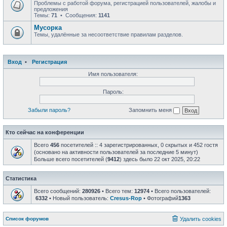
Проблемы с работой форума, регистрацией пользователей, жалобы и
предложения
Темы:
71
• Сообщения:
1141
Мусорка
Темы, удалённые за несоответствие правилам разделов.
Вход
•
Регистрация
Имя пользователя:
Пароль:
Забыли пароль?
Запомнить меня
Кто сейчас на конференции
Всего
456
посетителей :: 4 зарегистрированных, 0 скрытых и 452 гостя
(основано на активности пользователей за последние 5 минут)
Больше всего посетителей (
9412
) здесь было 22 окт 2025, 20:22
Статистика
Всего сообщений:
280926
• Всего тем:
12974
• Всего пользователей:
6332
• Новый пользователь:
Cresus-Rop
• Фотографий
1363
Список форумов
Удалить cookies