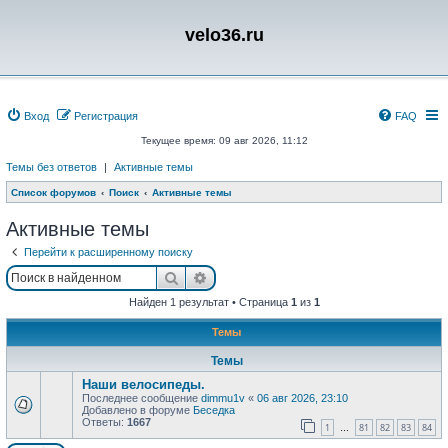
velo36.ru
Вход
Регистрация
FAQ
Текущее время: 09 авг 2026, 11:12
Темы без ответов
|
Активные темы
Список форумов
Поиск
Активные темы
Активные темы
Перейти к расширенному поиску
Поиск
Расширенный поиск
Найден 1 результат • Страница
1
из
1
Темы
Темы
Наши велосипеды.
Последнее сообщение
dimmu1v
«
06 авг 2026, 23:10
Добавлено в форуме
Беседка
Ответы:
1667
1
81
82
83
84
…