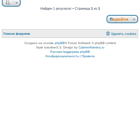
Найден 1 результат • Страница
1
из
1
Перейти
Список форумов
Удалить cookies
Создано на основе
phpBB
® Forum Software © phpBB Limited
Style subsilver3.3. Design by
CabinetAdmina.ru
Русская поддержка phpBB
Конфиденциальность
|
Правила