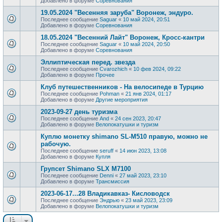
Добавлено в форуме
Соревнования
19.05.2024 "Весенняя заруба" Воронеж, эндуро.
Последнее сообщение
Saguar
«
10 май 2024, 20:51
Добавлено в форуме
Соревнования
18.05.2024 "Весенний Лайт" Воронеж, Кросс-кантри
Последнее сообщение
Saguar
«
10 май 2024, 20:50
Добавлено в форуме
Соревнования
Эллиптическая перед. звезда
Последнее сообщение
Сvarozhich
«
10 фев 2024, 09:22
Добавлено в форуме
Прочее
Клуб путешественников - На велосипеде в Турцию
Последнее сообщение
Pohman
«
21 янв 2024, 01:17
Добавлено в форуме
Другие мероприятия
2023-09-27 день туризма
Последнее сообщение
And
«
24 сен 2023, 20:47
Добавлено в форуме
Велопокатушки и туризм
Куплю монетку shimano SL-M510 правую, можно не
рабочую.
Последнее сообщение
seruff
«
14 июн 2023, 13:08
Добавлено в форуме
Купля
Групсет Shimano SLX M7100
Последнее сообщение
Denni
«
27 май 2023, 23:10
Добавлено в форуме
Трансмиссия
2023-06-17...28 Владикавказ- Кисловодск
Последнее сообщение
Эндрью
«
23 май 2023, 23:09
Добавлено в форуме
Велопокатушки и туризм