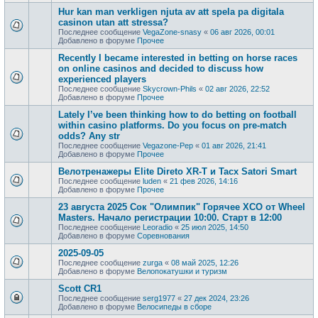
Hur kan man verkligen njuta av att spela pa digitala
casinon utan att stressa?
Последнее сообщение
VegaZone-snasy
«
06 авг 2026, 00:01
Добавлено в форуме
Прочее
Recently I became interested in betting on horse races
on online casinos and decided to discuss how
experienced players
Последнее сообщение
Skycrown-Phils
«
02 авг 2026, 22:52
Добавлено в форуме
Прочее
Lately I’ve been thinking how to do betting on football
within casino platforms. Do you focus on pre-match
odds? Any str
Последнее сообщение
Vegazone-Pep
«
01 авг 2026, 21:41
Добавлено в форуме
Прочее
Велотренажеры Elite Direto XR-T и Tacx Satori Smart
Последнее сообщение
luden
«
21 фев 2026, 14:16
Добавлено в форуме
Прочее
23 августа 2025 Сок "Олимпик" Горячее XCO от Wheel
Masters. Начало регистрации 10:00. Старт в 12:00
Последнее сообщение
Leoradio
«
25 июл 2025, 14:50
Добавлено в форуме
Соревнования
2025-09-05
Последнее сообщение
zurga
«
08 май 2025, 12:26
Добавлено в форуме
Велопокатушки и туризм
Scott CR1
Последнее сообщение
serg1977
«
27 дек 2024, 23:26
Добавлено в форуме
Велосипеды в сборе