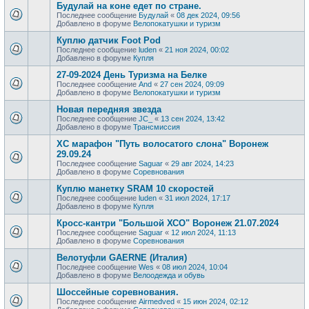
Будулай на коне едет по стране.
Последнее сообщение
Будулай
«
08 дек 2024, 09:56
Добавлено в форуме
Велопокатушки и туризм
Куплю датчик Foot Pod
Последнее сообщение
luden
«
21 ноя 2024, 00:02
Добавлено в форуме
Купля
27-09-2024 День Туризма на Белке
Последнее сообщение
And
«
27 сен 2024, 09:09
Добавлено в форуме
Велопокатушки и туризм
Новая передняя звезда
Последнее сообщение
JC_
«
13 сен 2024, 13:42
Добавлено в форуме
Трансмиссия
XC марафон "Путь волосатого слона" Воронеж
29.09.24
Последнее сообщение
Saguar
«
29 авг 2024, 14:23
Добавлено в форуме
Соревнования
Куплю манетку SRAM 10 скоростей
Последнее сообщение
luden
«
31 июл 2024, 17:17
Добавлено в форуме
Купля
Кросс-кантри "Большой ХСО" Воронеж 21.07.2024
Последнее сообщение
Saguar
«
12 июл 2024, 11:13
Добавлено в форуме
Соревнования
Велотуфли GAERNE (Италия)
Последнее сообщение
Wes
«
08 июл 2024, 10:04
Добавлено в форуме
Велоодежда и обувь
Шоссейные соревнования.
Последнее сообщение
Airmedved
«
15 июн 2024, 02:12