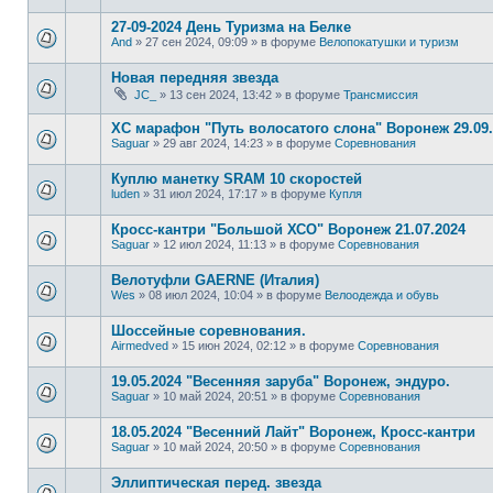
27-09-2024 День Туризма на Белке
And
»
27 сен 2024, 09:09
» в форуме
Велопокатушки и туризм
Новая передняя звезда
JC_
»
13 сен 2024, 13:42
» в форуме
Трансмиссия
XC марафон "Путь волосатого слона" Воронеж 29.09.
Saguar
»
29 авг 2024, 14:23
» в форуме
Соревнования
Куплю манетку SRAM 10 скоростей
luden
»
31 июл 2024, 17:17
» в форуме
Купля
Кросс-кантри "Большой ХСО" Воронеж 21.07.2024
Saguar
»
12 июл 2024, 11:13
» в форуме
Соревнования
Велотуфли GAERNE (Италия)
Wes
»
08 июл 2024, 10:04
» в форуме
Велоодежда и обувь
Шоссейные соревнования.
Airmedved
»
15 июн 2024, 02:12
» в форуме
Соревнования
19.05.2024 "Весенняя заруба" Воронеж, эндуро.
Saguar
»
10 май 2024, 20:51
» в форуме
Соревнования
18.05.2024 "Весенний Лайт" Воронеж, Кросс-кантри
Saguar
»
10 май 2024, 20:50
» в форуме
Соревнования
Эллиптическая перед. звезда