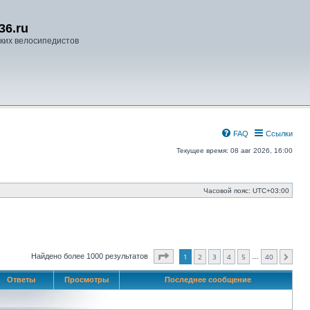
36.ru
ких велосипедистов
FAQ
Ссылки
Текущее время: 08 авг 2026, 16:00
Часовой пояс:
UTC+03:00
Страница
1
из
40
Найдено более 1000 результатов
1
2
3
4
5
40
…
След.
Ответы
Просмотры
Последнее сообщение