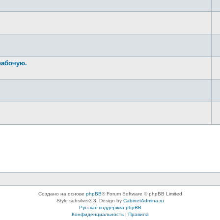
рабочую.
Создано на основе
phpBB
® Forum Software © phpBB Limited
Style subsilver3.3. Design by
CabinetAdmina.ru
Русская поддержка phpBB
Конфиденциальность
|
Правила