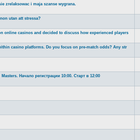
sie zrelaksowac i maja szanse wygrana.
inon utan att stressa?
 on online casinos and decided to discuss how experienced players
 within casino platforms. Do you focus on pre-match odds? Any str
Masters. Начало регистрации 10:00. Старт в 12:00