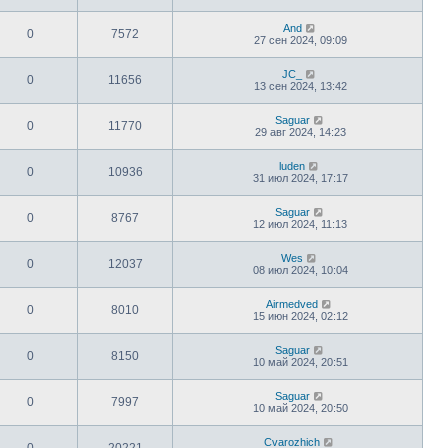
And
0
7572
27 сен 2024, 09:09
JC_
0
11656
13 сен 2024, 13:42
Saguar
0
11770
29 авг 2024, 14:23
luden
0
10936
31 июл 2024, 17:17
Saguar
0
8767
12 июл 2024, 11:13
Wes
0
12037
08 июл 2024, 10:04
Airmedved
0
8010
15 июн 2024, 02:12
Saguar
0
8150
10 май 2024, 20:51
Saguar
0
7997
10 май 2024, 20:50
Сvarozhich
0
20221