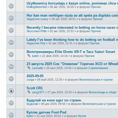
Uzytkownicy korzystaja z kasyn online, poniewaz chca 
RollingSlotsHed
»
06 авг 2026, 16:55
» в форуме
Прочее
Hur kan man verkligen njuta av att spela pa digitala cas
VegaZone-snasy
»
06 авг 2026, 00:01
» в форуме
Прочее
Recently I became interested in betting on horse races
Skycrown-Phils
»
02 авг 2026, 22:52
» в форуме
Прочее
Lately I’ve been thinking how to do betting on football
Vegazone-Pep
»
01 авг 2026, 21:41
» в форуме
Прочее
Велотренажеры Elite Direto XR-T и Tacx Satori Smart
luden
»
21 фев 2026, 14:16
» в форуме
Прочее
23 августа 2025 Сок "Олимпик" Горячее XCO от Wheel 
Leoradio
»
25 июл 2025, 14:50
» в форуме
Соревнования
2025-09-05
zurga
»
08 май 2025, 12:26
» в форуме
Велопокатушки и туризм
Scott CR1
serg1977
»
27 дек 2024, 23:26
» в форуме
Велосипеды в сборе
Будулай на коне едет по стране.
Будулай
»
08 дек 2024, 09:56
» в форуме
Велопокатушки и туризм
Куплю датчик Foot Pod
luden
»
21 ноя 2024, 00:02
» в форуме
Купля