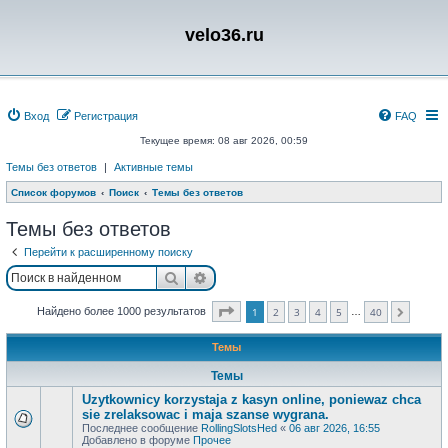
velo36.ru
Вход
Регистрация
FAQ
Текущее время: 08 авг 2026, 00:59
Темы без ответов
|
Активные темы
Список форумов
Поиск
Темы без ответов
Темы без ответов
Перейти к расширенному поиску
Поиск
Расширенный поиск
Страница
1
из
40
Найдено более 1000 результатов
1
2
3
4
5
40
…
След.
Темы
Темы
Uzytkownicy korzystaja z kasyn online, poniewaz chca
sie zrelaksowac i maja szanse wygrana.
Последнее сообщение
RollingSlotsHed
«
06 авг 2026, 16:55
Добавлено в форуме
Прочее