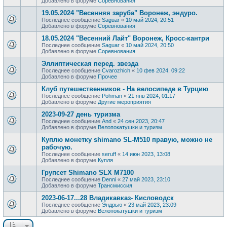
Добавлено в форуме
Соревнования
19.05.2024 "Весенняя заруба" Воронеж, эндуро.
Последнее сообщение
Saguar
«
10 май 2024, 20:51
Добавлено в форуме
Соревнования
18.05.2024 "Весенний Лайт" Воронеж, Кросс-кантри
Последнее сообщение
Saguar
«
10 май 2024, 20:50
Добавлено в форуме
Соревнования
Эллиптическая перед. звезда
Последнее сообщение
Сvarozhich
«
10 фев 2024, 09:22
Добавлено в форуме
Прочее
Клуб путешественников - На велосипеде в Турцию
Последнее сообщение
Pohman
«
21 янв 2024, 01:17
Добавлено в форуме
Другие мероприятия
2023-09-27 день туризма
Последнее сообщение
And
«
24 сен 2023, 20:47
Добавлено в форуме
Велопокатушки и туризм
Куплю монетку shimano SL-M510 правую, можно не
рабочую.
Последнее сообщение
seruff
«
14 июн 2023, 13:08
Добавлено в форуме
Купля
Групсет Shimano SLX M7100
Последнее сообщение
Denni
«
27 май 2023, 23:10
Добавлено в форуме
Трансмиссия
2023-06-17...28 Владикавказ- Кисловодск
Последнее сообщение
Эндрью
«
23 май 2023, 23:09
Добавлено в форуме
Велопокатушки и туризм