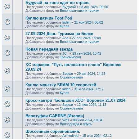
Будулай на коне едет по стране.
Последнее сообщение
Будулай
«
08 дек 2024, 09:56
Добавлено в форуме
Велопокатушки и туризм
Куплю датчик Foot Pod
Последнее сообщение
luden
«
21 ноя 2024, 00:02
Добавлено в форуме
Купля
27-09-2024 День Туризма на Белке
Последнее сообщение
And
«
27 сен 2024, 09:09
Добавлено в форуме
Велопокатушки и туризм
Новая передняя звезда
Последнее сообщение
JC_
«
13 сен 2024, 13:42
Добавлено в форуме
Трансмиссия
XC марафон "Путь волосатого слона" Воронеж
29.09.24
Последнее сообщение
Saguar
«
29 авг 2024, 14:23
Добавлено в форуме
Соревнования
Куплю манетку SRAM 10 скоростей
Последнее сообщение
luden
«
31 июл 2024, 17:17
Добавлено в форуме
Купля
Кросс-кантри "Большой ХСО" Воронеж 21.07.2024
Последнее сообщение
Saguar
«
12 июл 2024, 11:13
Добавлено в форуме
Соревнования
Велотуфли GAERNE (Италия)
Последнее сообщение
Wes
«
08 июл 2024, 10:04
Добавлено в форуме
Велоодежда и обувь
Шоссейные соревнования.
Последнее сообщение
Airmedved
«
15 июн 2024, 02:12