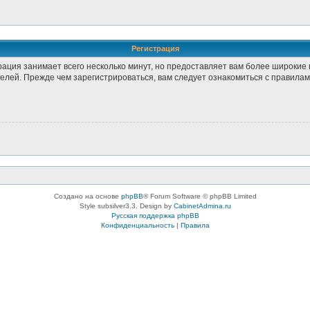
Регистрация
рация занимает всего несколько минут, но предоставляет вам более широки
лей. Прежде чем зарегистрироваться, вам следует ознакомиться с правилам
Создано на основе
phpBB
® Forum Software © phpBB Limited
Style subsilver3.3. Design by
CabinetAdmina.ru
Русская поддержка phpBB
Конфиденциальность
|
Правила