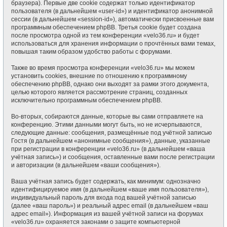
браузера). Первые две cookie содержат только идентификатор
пользователя (в дальнейшем «user-id») и идентификатор анонимной
сессии (в дальнейшем «session-id»), автоматически присвоенные вам
программным обеспечением phpBB. Третья cookie будет создана
после просмотра одной из тем конференции «velo36.ru» и будет
использоваться для хранения информации о прочтённых вами темах,
повышая таким образом удобство работы с форумами.
Также во время просмотра конференции «velo36.ru» мы можем
установить cookies, внешние по отношению к программному
обеспечению phpBB, однако они выходят за рамки этого документа,
целью которого является рассмотрение страниц, созданных
исключительно программным обеспечением phpBB.
Во-вторых, собираются данные, которые вы сами отправляете на
конференцию. Этими данными могут быть, но не исчерпываются,
следующие данные: сообщения, размещённые под учётной записью
Гостя (в дальнейшем «анонимные сообщения»), данные, указанные
при регистрации в конференции «velo36.ru» (в дальнейшем «ваша
учётная запись») и сообщения, оставленные вами после регистрации
и авторизации (в дальнейшем «ваши сообщения»).
Ваша учётная запись будет содержать, как минимум: однозначно
идентифицируемое имя (в дальнейшем «ваше имя пользователя»),
индивидуальный пароль для входа под вашей учётной записью
(далее «ваш пароль») и реальный адрес email (в дальнейшем «ваш
адрес email»). Информация из вашей учётной записи на форумах
«velo36.ru» охраняется законами о защите компьютерной