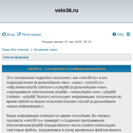
velo36.ru
Вход
Регистрация
FAQ
Текущее время: 07 авг 2026, 20:15
Темы без ответов
|
Активные темы
Список форумов
velo36.ru - Соглашение о конфиденциальности
Это соглашение подробно объясняет, как «velo36.ru» и его
подразделения (в дальнейшем «мы», «наш», «velo36.ru»,
«http://www.velo36.ru/forum») и phpBB (в дальнейшем «они»,
«программное обеспечение phpBB», «www.phpbb.com», «phpBB
Limited», «phpBB Teams») используют информацию, полученную во
время любой из ваших пользовательских сессий (в дальнейшем
«ваша информация»).
Ваша информация собирается двумя способами. Во-первых,
просмотр «velo36.ru» приведёт к созданию программным
обеспечением phpBB определённого числа cookies (небольшие
текстовые файлы, загружаемые в папку временных файлов вашего