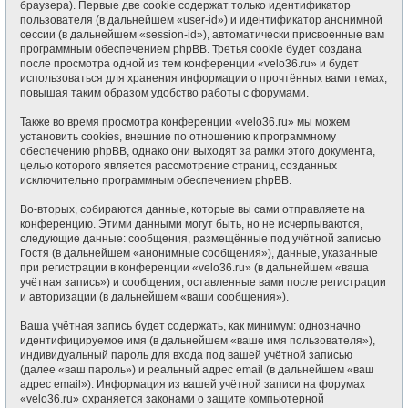
браузера). Первые две cookie содержат только идентификатор
пользователя (в дальнейшем «user-id») и идентификатор анонимной
сессии (в дальнейшем «session-id»), автоматически присвоенные вам
программным обеспечением phpBB. Третья cookie будет создана
после просмотра одной из тем конференции «velo36.ru» и будет
использоваться для хранения информации о прочтённых вами темах,
повышая таким образом удобство работы с форумами.
Также во время просмотра конференции «velo36.ru» мы можем
установить cookies, внешние по отношению к программному
обеспечению phpBB, однако они выходят за рамки этого документа,
целью которого является рассмотрение страниц, созданных
исключительно программным обеспечением phpBB.
Во-вторых, собираются данные, которые вы сами отправляете на
конференцию. Этими данными могут быть, но не исчерпываются,
следующие данные: сообщения, размещённые под учётной записью
Гостя (в дальнейшем «анонимные сообщения»), данные, указанные
при регистрации в конференции «velo36.ru» (в дальнейшем «ваша
учётная запись») и сообщения, оставленные вами после регистрации
и авторизации (в дальнейшем «ваши сообщения»).
Ваша учётная запись будет содержать, как минимум: однозначно
идентифицируемое имя (в дальнейшем «ваше имя пользователя»),
индивидуальный пароль для входа под вашей учётной записью
(далее «ваш пароль») и реальный адрес email (в дальнейшем «ваш
адрес email»). Информация из вашей учётной записи на форумах
«velo36.ru» охраняется законами о защите компьютерной