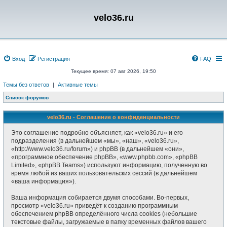
velo36.ru
Вход
Регистрация
FAQ
Текущее время: 07 авг 2026, 19:50
Темы без ответов
|
Активные темы
Список форумов
velo36.ru - Соглашение о конфиденциальности
Это соглашение подробно объясняет, как «velo36.ru» и его
подразделения (в дальнейшем «мы», «наш», «velo36.ru»,
«http://www.velo36.ru/forum») и phpBB (в дальнейшем «они»,
«программное обеспечение phpBB», «www.phpbb.com», «phpBB
Limited», «phpBB Teams») используют информацию, полученную во
время любой из ваших пользовательских сессий (в дальнейшем
«ваша информация»).
Ваша информация собирается двумя способами. Во-первых,
просмотр «velo36.ru» приведёт к созданию программным
обеспечением phpBB определённого числа cookies (небольшие
текстовые файлы, загружаемые в папку временных файлов вашего