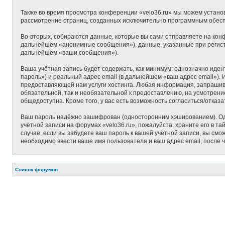
Также во время просмотра конференции «velo36.ru» мы можем установ
рассмотрение страниц, созданных исключительно программным обес
Во-вторых, собираются данные, которые вы сами отправляете на кон
дальнейшем «анонимные сообщения»), данные, указанные при регистр
дальнейшем «ваши сообщения»).
Ваша учётная запись будет содержать, как минимум: однозначно иде
пароль») и реальный адрес email (в дальнейшем «ваш адрес email»)
предоставляющей нам услуги хостинга. Любая информация, запрашивае
обязательной, так и необязательной к предоставлению, на усмотрени
общедоступна. Кроме того, у вас есть возможность согласиться/отк
Ваш пароль надёжно зашифрован (односторонним хэшированием). Одна
учётной записи на форумах «velo36.ru», пожалуйста, храните его в та
случае, если вы забудете ваш пароль к вашей учётной записи, вы с
необходимо ввести ваше имя пользователя и ваш адрес email, после 
Список форумов