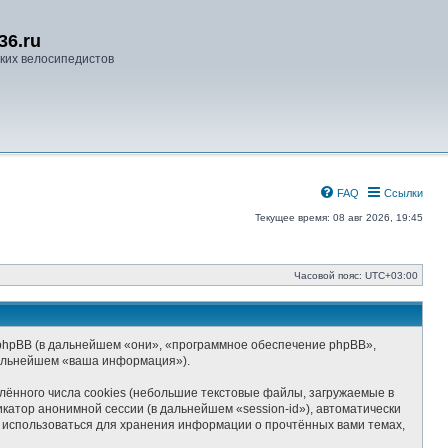
36.ru
ких велосипедистов
FAQ
Ссылки
Текущее время: 08 авг 2026, 19:45
Часовой пояс:
UTC+03:00
 и phpBB (в дальнейшем «они», «программное обеспечение phpBB»,
дальнейшем «ваша информация»).
ённого числа cookies (небольшие текстовые файлы, загружаемые в
катор анонимной сессии (в дальнейшем «session-id»), автоматически
т использоваться для хранения информации о прочтённых вами темах,