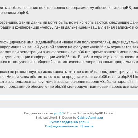
ить cookies, внешние по отношению к программному обеспечению phpBB, одна
печением phpBB.
ференцию. Этими данными могут быть, но не исчерпываются, следующие дан
ации в конференции «velo36.ru» (в дальнейшем «ваша учётная запись») и с
нтифицируемое имя (в дальнейшем «ваше имя пользователя»), индивидуальн
. Информация из вашей учётной записи на форумах «velo36.ru» охраняется 
мая при регистрации в конференции «velo36.ru», кроме вашего имени пользо
е администрации конференции «velo36.ru». В любом случае у вас есть возмо
азаться от получения сообщений, автоматически сгенерированных программны
ко не рекомендуется использовать этот же самый пароль, регистрируясь на
йне. Ни при каких обстоятельствах ни представители «velo36.ru», ни phpBB Li
можете воспользоваться функцией восстановления пароля «Забыли пароль?»
чего программное обеспечение phpBB сгенерирует вам новый пароль для ваш
Создано на основе
phpBB
® Forum Software © phpBB Limited
Style subsilver3.3. Design by
CabinetAdmina.ru
Русская поддержка phpBB
Конфиденциальность
|
Правила