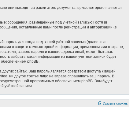
ко они выходят за рамки этого документа, целью которого является
ные: сообщения, размещённые под учётной записью Гостя (в
ообщения, оставленные вами после регистрации и авторизации (в
ый пароль для входа под вашей учётной записью (далее «ваш
законами о защите компьютерной информации, применяемыми в стране,
вателя, вашего пароля и вашего адреса email, может быть как
жность выбрать, какая информация из вашей учётной записи будет
м обеспечением phpBB.
 других сайтах. Ваш пароль является средством доступа к вашей
mited, ни другое третье лицо не вправе спрашивать ваш пароль. В
, предусмотренной программным обеспечением phpBB. Вам будет
ей учётной записи.
Удалить cookies