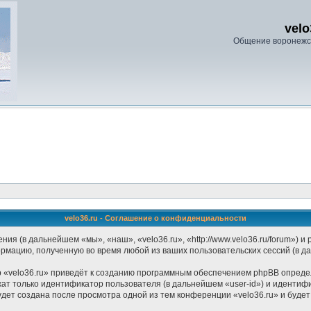
velo
Общение воронежс
velo36.ru - Соглашение о конфиденциальности
ения (в дальнейшем «мы», «наш», «velo36.ru», «http://www.velo36.ru/forum»)
ормацию, полученную во время любой из ваших пользовательских сессий (в 
 «velo36.ru» приведёт к созданию программным обеспечением phpBB определ
ат только идентификатор пользователя (в дальнейшем «user-id») и идентифи
дет создана после просмотра одной из тем конференции «velo36.ru» и буде