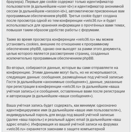
браузера). Первые две cookie содержат только идентификатор
пользователя (в дальнейшем «user-id») и идентификатор анонимной
сессии (в дальнейшем «session-id»), автоматически присвоенные вам
программным обеспечением phpBB. Третья cookie будет создана
после просмотра одной из тем конференции «velo36.ru» и будет
использоваться для хранения информации о прочтённых вами темах,
повышая таким образом удобство работы с форумами.
Также во время просмотра конференции «velo36.ru» мы можем
установить cookies, внешние по отношению к программному
обеспечению phpBB, однако они выходят за рамки этого документа,
целью которого является рассмотрение страниц, созданных
исключительно программным обеспечением phpBB.
Во-вторых, собираются данные, которые вы сами отправляете на
конференцию. Этими данными могут быть, но не исчерпываются,
следующие данные: сообщения, размещённые под учётной записью
Гостя (в дальнейшем «анонимные сообщения»), данные, указанные
при регистрации в конференции «velo36.ru» (в дальнейшем «ваша
учётная запись») и сообщения, оставленные вами после регистрации
и авторизации (в дальнейшем «ваши сообщения»).
Ваша учётная запись будет содержать, как минимум: однозначно
идентифицируемое имя (в дальнейшем «ваше имя пользователя»),
индивидуальный пароль для входа под вашей учётной записью
(далее «ваш пароль») и реальный адрес email (в дальнейшем «ваш
адрес email»). Информация из вашей учётной записи на форумах
«velo36.ru» охраняется законами о защите компьютерной