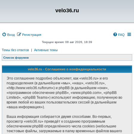
velo36.ru
Вход
Регистрация
FAQ
Текущее время: 08 авг 2026, 18:39
Темы без ответов
|
Активные темы
Список форумов
velo36.ru - Соглашение о конфиденциальности
Это соглашение подробно объясняет, как «velo36.ru» и его
подразделения (в дальнейшем «мы», «наш», «velo36.ru»,
«http://www.velo36.ru/forum») и phpBB (в дальнейшем «они»,
«программное обеспечение phpBB», «www.phpbb.com», «phpBB
Limited», «phpBB Teams») используют информацию, полученную во
время любой из ваших пользовательских сессий (в дальнейшем
«ваша информация»).
Ваша информация собирается двумя способами. Во-первых,
просмотр «velo36.ru» приведёт к созданию программным
обеспечением phpBB определённого числа cookies (небольшие
текстовые файлы, загружаемые в папку временных файлов вашего