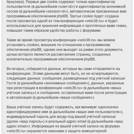
браузера). Первые две cookie содержат только идентификатор
пользователя (в дальнейшем «user-id») и идентификатор анонимной
сессии (в дальнейшем «session-id»), автоматически присвоенные вам
программным обеспечением phpBB. Третья cookie будет создана
после просмотра одной из тем конференции «velo36.ru» и будет
использоваться для хранения информации о прочтённых вами темах,
повышая таким образом удобство работы с форумами.
Также во время просмотра конференции «velo36.ru» мы можем
установить cookies, внешние по отношению к программному
обеспечению phpBB, однако они выходят за рамки этого документа,
целью которого является рассмотрение страниц, созданных
исключительно программным обеспечением phpBB.
Во-вторых, собираются данные, которые вы сами отправляете на
конференцию. Этими данными могут быть, но не исчерпываются,
следующие данные: сообщения, размещённые под учётной записью
Гостя (в дальнейшем «анонимные сообщения»), данные, указанные
при регистрации в конференции «velo36.ru» (в дальнейшем «ваша
учётная запись») и сообщения, оставленные вами после регистрации
и авторизации (в дальнейшем «ваши сообщения»).
Ваша учётная запись будет содержать, как минимум: однозначно
идентифицируемое имя (в дальнейшем «ваше имя пользователя»),
индивидуальный пароль для входа под вашей учётной записью
(далее «ваш пароль») и реальный адрес email (в дальнейшем «ваш
адрес email»). Информация из вашей учётной записи на форумах
«velo36.ru» охраняется законами о защите компьютерной