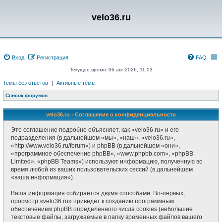
velo36.ru
Вход
Регистрация
FAQ
Текущее время: 06 авг 2026, 11:03
Темы без ответов
|
Активные темы
Список форумов
velo36.ru - Соглашение о конфиденциальности
Это соглашение подробно объясняет, как «velo36.ru» и его
подразделения (в дальнейшем «мы», «наш», «velo36.ru»,
«http://www.velo36.ru/forum») и phpBB (в дальнейшем «они»,
«программное обеспечение phpBB», «www.phpbb.com», «phpBB
Limited», «phpBB Teams») используют информацию, полученную во
время любой из ваших пользовательских сессий (в дальнейшем
«ваша информация»).
Ваша информация собирается двумя способами. Во-первых,
просмотр «velo36.ru» приведёт к созданию программным
обеспечением phpBB определённого числа cookies (небольшие
текстовые файлы, загружаемые в папку временных файлов вашего