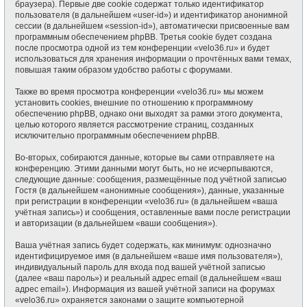
браузера). Первые две cookie содержат только идентификатор
пользователя (в дальнейшем «user-id») и идентификатор анонимной
сессии (в дальнейшем «session-id»), автоматически присвоенные вам
программным обеспечением phpBB. Третья cookie будет создана
после просмотра одной из тем конференции «velo36.ru» и будет
использоваться для хранения информации о прочтённых вами темах,
повышая таким образом удобство работы с форумами.
Также во время просмотра конференции «velo36.ru» мы можем
установить cookies, внешние по отношению к программному
обеспечению phpBB, однако они выходят за рамки этого документа,
целью которого является рассмотрение страниц, созданных
исключительно программным обеспечением phpBB.
Во-вторых, собираются данные, которые вы сами отправляете на
конференцию. Этими данными могут быть, но не исчерпываются,
следующие данные: сообщения, размещённые под учётной записью
Гостя (в дальнейшем «анонимные сообщения»), данные, указанные
при регистрации в конференции «velo36.ru» (в дальнейшем «ваша
учётная запись») и сообщения, оставленные вами после регистрации
и авторизации (в дальнейшем «ваши сообщения»).
Ваша учётная запись будет содержать, как минимум: однозначно
идентифицируемое имя (в дальнейшем «ваше имя пользователя»),
индивидуальный пароль для входа под вашей учётной записью
(далее «ваш пароль») и реальный адрес email (в дальнейшем «ваш
адрес email»). Информация из вашей учётной записи на форумах
«velo36.ru» охраняется законами о защите компьютерной