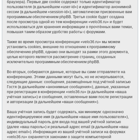
браузера). Первые две cookie содержат только идентификатор
пользователя (в дальнейшем «user-id») и идентификатор анонимной
сессии (в дальнейшем «session-id»), автоматически присвоенные вам
программным обеспечением phpBB. Третья cookie будет создана
после просмотра одной из тем конференции «velo36.ru» и будет
использоваться для хранения информации о прочтённых вами темах,
повышая таким образом удобство работы с форумами.
Также во время просмотра конференции «velo36.ru» мы можем
установить cookies, внешние по отношению к программному
обеспечению phpBB, однако они выходят за рамки этого документа,
целью которого является рассмотрение страниц, созданных
исключительно программным обеспечением phpBB.
Во-вторых, собираются данные, которые вы сами отправляете на
конференцию. Этими данными могут быть, но не исчерпываются,
следующие данные: сообщения, размещённые под учётной записью
Гостя (в дальнейшем «анонимные сообщения»), данные, указанные
при регистрации в конференции «velo36.ru» (в дальнейшем «ваша
учётная запись») и сообщения, оставленные вами после регистрации
и авторизации (в дальнейшем «ваши сообщения»).
Ваша учётная запись будет содержать, как минимум: однозначно
идентифицируемое имя (в дальнейшем «ваше имя пользователя»),
индивидуальный пароль для входа под вашей учётной записью
(далее «ваш пароль») и реальный адрес email (в дальнейшем «ваш
адрес email»). Информация из вашей учётной записи на форумах
«velo36.ru» охраняется законами о защите компьютерной