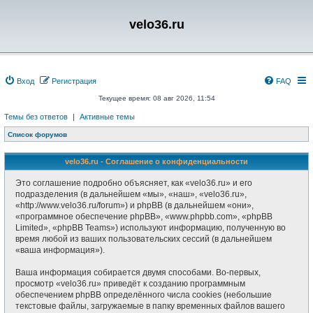
velo36.ru
Вход
Регистрация
FAQ
Текущее время: 08 авг 2026, 11:54
Темы без ответов
|
Активные темы
Список форумов
velo36.ru - Соглашение о конфиденциальности
Это соглашение подробно объясняет, как «velo36.ru» и его
подразделения (в дальнейшем «мы», «наш», «velo36.ru»,
«http://www.velo36.ru/forum») и phpBB (в дальнейшем «они»,
«программное обеспечение phpBB», «www.phpbb.com», «phpBB
Limited», «phpBB Teams») используют информацию, полученную во
время любой из ваших пользовательских сессий (в дальнейшем
«ваша информация»).
Ваша информация собирается двумя способами. Во-первых,
просмотр «velo36.ru» приведёт к созданию программным
обеспечением phpBB определённого числа cookies (небольшие
текстовые файлы, загружаемые в папку временных файлов вашего