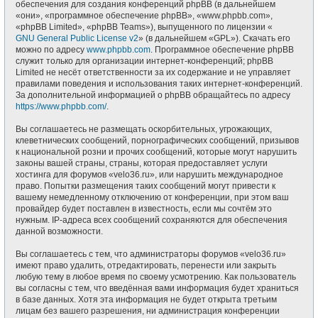
обеспечения для создания конференций phpBB (в дальнейшем
«они», «программное обеспечение phpBB», «www.phpbb.com»,
«phpBB Limited», «phpBB Teams»), выпущенного по лицензии «
GNU General Public License v2
» (в дальнейшем «GPL»). Скачать его
можно по адресу
www.phpbb.com
. Программное обеспечение phpBB
служит только для организации интернет-конференций; phpBB
Limited не несёт ответственности за их содержание и не управляет
правилами поведения и использования таких интернет-конференций.
За дополнительной информацией о phpBB обращайтесь по адресу
https://www.phpbb.com/
.
Вы соглашаетесь не размещать оскорбительных, угрожающих,
клеветнических сообщений, порнографических сообщений, призывов
к национальной розни и прочих сообщений, которые могут нарушить
законы вашей страны, страны, которая предоставляет услуги
хостинга для форумов «velo36.ru», или нарушить международное
право. Попытки размещения таких сообщений могут привести к
вашему немедленному отключению от конференции, при этом ваш
провайдер будет поставлен в известность, если мы сочтём это
нужным. IP-адреса всех сообщений сохраняются для обеспечения
данной возможности.
Вы соглашаетесь с тем, что администраторы форумов «velo36.ru»
имеют право удалить, отредактировать, перенести или закрыть
любую тему в любое время по своему усмотрению. Как пользователь
вы согласны с тем, что введённая вами информация будет храниться
в базе данных. Хотя эта информация не будет открыта третьим
лицам без вашего разрешения, ни администрация конференции