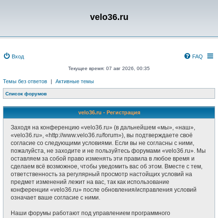
velo36.ru
Вход
FAQ
Текущее время: 07 авг 2026, 00:35
Темы без ответов
|
Активные темы
Список форумов
velo36.ru - Регистрация
Заходя на конференцию «velo36.ru» (в дальнейшем «мы», «наш»,
«velo36.ru», «http://www.velo36.ru/forum»), вы подтверждаете своё
согласие со следующими условиями. Если вы не согласны с ними,
пожалуйста, не заходите и не пользуйтесь форумами «velo36.ru». Мы
оставляем за собой право изменять эти правила в любое время и
сделаем всё возможное, чтобы уведомить вас об этом. Вместе с тем,
ответственность за регулярный просмотр настойщих условий на
предмет изменений лежит на вас, так как использование
конференции «velo36.ru» после обновления/исправления условий
означает ваше согласие с ними.
Наши форумы работают под управлением программного