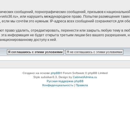
ических сообщений, порнографических сообщений, призывов к национальной
в «velo36.ru», или нарушить международное право. Попытки размещения таки
, если мы сочтём это нужным. IP-адреса всех сообщений сохраняются для о
ют право удалить, отредактировать, перенести или закрыть любую тему в люб
 эта информация не будет открыта третьим лицам без вашего разрешения, н
санкционированному доступу к ней.
Создано на основе
phpBB
® Forum Software © phpBB Limited
Style subsilver3.3. Design by
CabinetAdmina.ru
Русская поддержка phpBB
Конфиденциальность
|
Правила