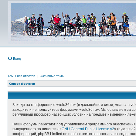
Вход
Темы без ответов
|
Активные темы
Список форумов
Заходя на конференцию «velo36.ru» (в дальнейшем «мы», «наш», «velo3
заходите и не пользуйтесь форумами «velo36.ru». Мы оставляем за со
регулярный просмотр настойщих условий на предмет изменений лежит 
Наши форумы работают под управлением программного обеспечения д
выпущенного по лицензии «
GNU General Public License v2
» (в дальне
конференций; phpBB Limited не несёт ответственности за их содерж