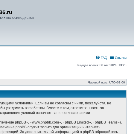
36.ru
ких велосипедистов
FAQ
Ссылки
Текущее время: 08 авг 2026, 13:23
Часовой пояс:
UTC+03:00
едующими условиями. Если вы не согласны с ними, пожалуйста, не
ы уведомить вас об этом. Вместе с тем, ответственность за
справления условий означает ваше согласие с ними.
ечение phpBB», «www.phpbb.com», «phpBB Limited», «phpBB Teams»),
спечение phpBB служит только для организации интернет-
-конференций. За дополнительной информацией о phpBB обращайтесь