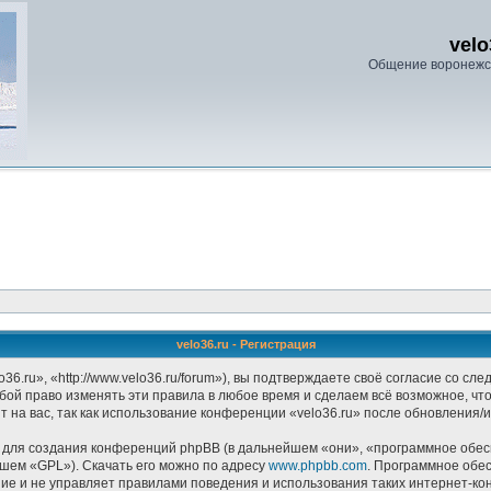
velo
Общение воронежс
velo36.ru - Регистрация
6.ru», «http://www.velo36.ru/forum»), вы подтверждаете своё согласие со сл
бой право изменять эти правила в любое время и сделаем всё возможное, чтоб
на вас, так как использование конференции «velo36.ru» после обновления/и
ля создания конференций phpBB (в дальнейшем «они», «программное обесп
йшем «GPL»). Скачать его можно по адресу
www.phpbb.com
. Программное обе
ание и не управляет правилами поведения и использования таких интернет