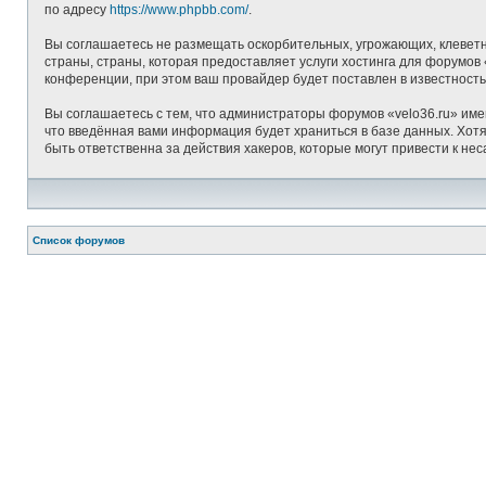
по адресу
https://www.phpbb.com/
.
Вы соглашаетесь не размещать оскорбительных, угрожающих, клеветн
страны, страны, которая предоставляет услуги хостинга для форумо
конференции, при этом ваш провайдер будет поставлен в известность
Вы соглашаетесь с тем, что администраторы форумов «velo36.ru» име
что введённая вами информация будет храниться в базе данных. Хотя
быть ответственна за действия хакеров, которые могут привести к не
Список форумов