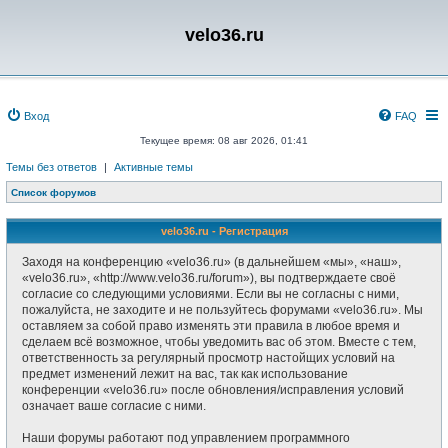
velo36.ru
Вход
FAQ
Текущее время: 08 авг 2026, 01:41
Темы без ответов
|
Активные темы
Список форумов
velo36.ru - Регистрация
Заходя на конференцию «velo36.ru» (в дальнейшем «мы», «наш»,
«velo36.ru», «http://www.velo36.ru/forum»), вы подтверждаете своё
согласие со следующими условиями. Если вы не согласны с ними,
пожалуйста, не заходите и не пользуйтесь форумами «velo36.ru». Мы
оставляем за собой право изменять эти правила в любое время и
сделаем всё возможное, чтобы уведомить вас об этом. Вместе с тем,
ответственность за регулярный просмотр настойщих условий на
предмет изменений лежит на вас, так как использование
конференции «velo36.ru» после обновления/исправления условий
означает ваше согласие с ними.
Наши форумы работают под управлением программного