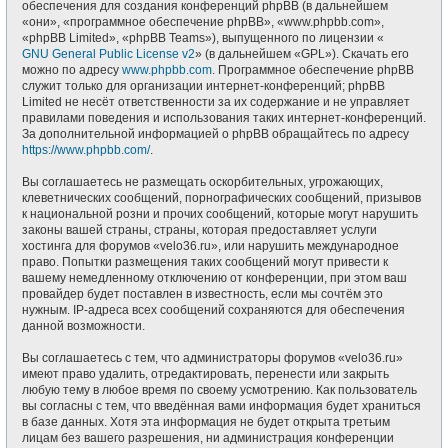
обеспечения для создания конференций phpBB (в дальнейшем
«они», «программное обеспечение phpBB», «www.phpbb.com»,
«phpBB Limited», «phpBB Teams»), выпущенного по лицензии «
GNU General Public License v2
» (в дальнейшем «GPL»). Скачать его
можно по адресу
www.phpbb.com
. Программное обеспечение phpBB
служит только для организации интернет-конференций; phpBB
Limited не несёт ответственности за их содержание и не управляет
правилами поведения и использования таких интернет-конференций.
За дополнительной информацией о phpBB обращайтесь по адресу
https://www.phpbb.com/
.
Вы соглашаетесь не размещать оскорбительных, угрожающих,
клеветнических сообщений, порнографических сообщений, призывов
к национальной розни и прочих сообщений, которые могут нарушить
законы вашей страны, страны, которая предоставляет услуги
хостинга для форумов «velo36.ru», или нарушить международное
право. Попытки размещения таких сообщений могут привести к
вашему немедленному отключению от конференции, при этом ваш
провайдер будет поставлен в известность, если мы сочтём это
нужным. IP-адреса всех сообщений сохраняются для обеспечения
данной возможности.
Вы соглашаетесь с тем, что администраторы форумов «velo36.ru»
имеют право удалить, отредактировать, перенести или закрыть
любую тему в любое время по своему усмотрению. Как пользователь
вы согласны с тем, что введённая вами информация будет храниться
в базе данных. Хотя эта информация не будет открыта третьим
лицам без вашего разрешения, ни администрация конференции