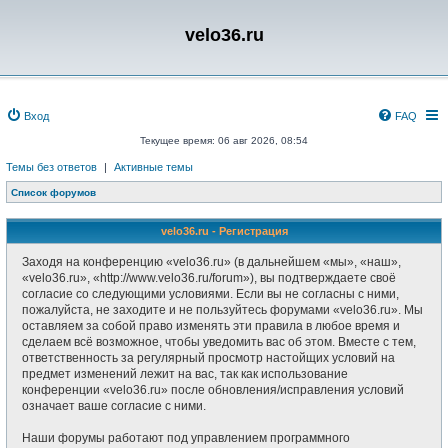
velo36.ru
Вход
FAQ
Текущее время: 06 авг 2026, 08:54
Темы без ответов
|
Активные темы
Список форумов
velo36.ru - Регистрация
Заходя на конференцию «velo36.ru» (в дальнейшем «мы», «наш»,
«velo36.ru», «http://www.velo36.ru/forum»), вы подтверждаете своё
согласие со следующими условиями. Если вы не согласны с ними,
пожалуйста, не заходите и не пользуйтесь форумами «velo36.ru». Мы
оставляем за собой право изменять эти правила в любое время и
сделаем всё возможное, чтобы уведомить вас об этом. Вместе с тем,
ответственность за регулярный просмотр настойщих условий на
предмет изменений лежит на вас, так как использование
конференции «velo36.ru» после обновления/исправления условий
означает ваше согласие с ними.
Наши форумы работают под управлением программного