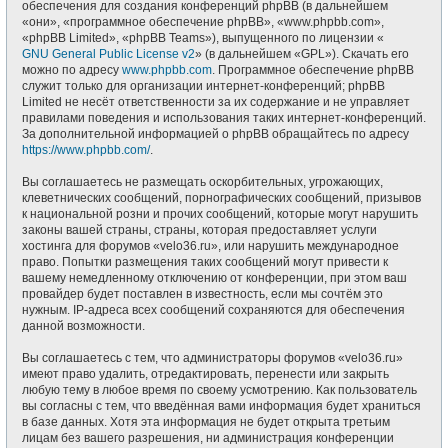
обеспечения для создания конференций phpBB (в дальнейшем
«они», «программное обеспечение phpBB», «www.phpbb.com»,
«phpBB Limited», «phpBB Teams»), выпущенного по лицензии «
GNU General Public License v2
» (в дальнейшем «GPL»). Скачать его
можно по адресу
www.phpbb.com
. Программное обеспечение phpBB
служит только для организации интернет-конференций; phpBB
Limited не несёт ответственности за их содержание и не управляет
правилами поведения и использования таких интернет-конференций.
За дополнительной информацией о phpBB обращайтесь по адресу
https://www.phpbb.com/
.
Вы соглашаетесь не размещать оскорбительных, угрожающих,
клеветнических сообщений, порнографических сообщений, призывов
к национальной розни и прочих сообщений, которые могут нарушить
законы вашей страны, страны, которая предоставляет услуги
хостинга для форумов «velo36.ru», или нарушить международное
право. Попытки размещения таких сообщений могут привести к
вашему немедленному отключению от конференции, при этом ваш
провайдер будет поставлен в известность, если мы сочтём это
нужным. IP-адреса всех сообщений сохраняются для обеспечения
данной возможности.
Вы соглашаетесь с тем, что администраторы форумов «velo36.ru»
имеют право удалить, отредактировать, перенести или закрыть
любую тему в любое время по своему усмотрению. Как пользователь
вы согласны с тем, что введённая вами информация будет храниться
в базе данных. Хотя эта информация не будет открыта третьим
лицам без вашего разрешения, ни администрация конференции