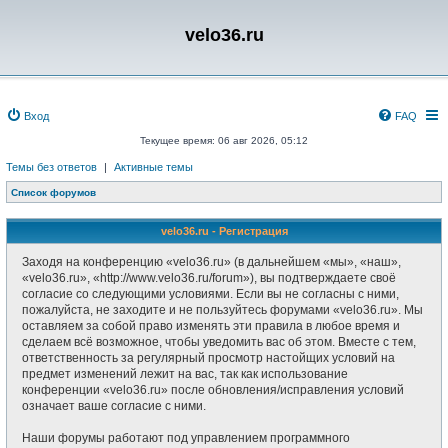
velo36.ru
Вход
FAQ
Текущее время: 06 авг 2026, 05:12
Темы без ответов
|
Активные темы
Список форумов
velo36.ru - Регистрация
Заходя на конференцию «velo36.ru» (в дальнейшем «мы», «наш»,
«velo36.ru», «http://www.velo36.ru/forum»), вы подтверждаете своё
согласие со следующими условиями. Если вы не согласны с ними,
пожалуйста, не заходите и не пользуйтесь форумами «velo36.ru». Мы
оставляем за собой право изменять эти правила в любое время и
сделаем всё возможное, чтобы уведомить вас об этом. Вместе с тем,
ответственность за регулярный просмотр настойщих условий на
предмет изменений лежит на вас, так как использование
конференции «velo36.ru» после обновления/исправления условий
означает ваше согласие с ними.
Наши форумы работают под управлением программного