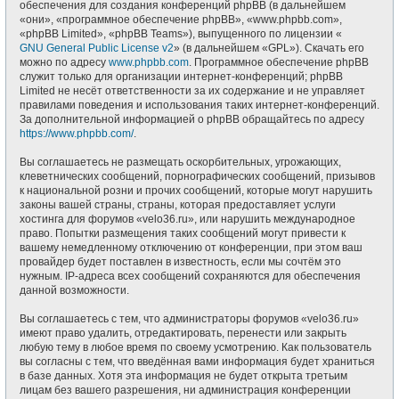
обеспечения для создания конференций phpBB (в дальнейшем
«они», «программное обеспечение phpBB», «www.phpbb.com»,
«phpBB Limited», «phpBB Teams»), выпущенного по лицензии «
GNU General Public License v2
» (в дальнейшем «GPL»). Скачать его
можно по адресу
www.phpbb.com
. Программное обеспечение phpBB
служит только для организации интернет-конференций; phpBB
Limited не несёт ответственности за их содержание и не управляет
правилами поведения и использования таких интернет-конференций.
За дополнительной информацией о phpBB обращайтесь по адресу
https://www.phpbb.com/
.
Вы соглашаетесь не размещать оскорбительных, угрожающих,
клеветнических сообщений, порнографических сообщений, призывов
к национальной розни и прочих сообщений, которые могут нарушить
законы вашей страны, страны, которая предоставляет услуги
хостинга для форумов «velo36.ru», или нарушить международное
право. Попытки размещения таких сообщений могут привести к
вашему немедленному отключению от конференции, при этом ваш
провайдер будет поставлен в известность, если мы сочтём это
нужным. IP-адреса всех сообщений сохраняются для обеспечения
данной возможности.
Вы соглашаетесь с тем, что администраторы форумов «velo36.ru»
имеют право удалить, отредактировать, перенести или закрыть
любую тему в любое время по своему усмотрению. Как пользователь
вы согласны с тем, что введённая вами информация будет храниться
в базе данных. Хотя эта информация не будет открыта третьим
лицам без вашего разрешения, ни администрация конференции