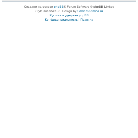
Создано на основе
phpBB
® Forum Software © phpBB Limited
Style subsilver3.3. Design by
CabinetAdmina.ru
Русская поддержка phpBB
Конфиденциальность
|
Правила