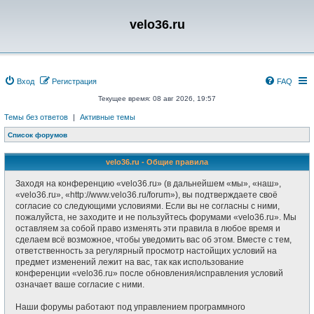
velo36.ru
Вход
Регистрация
FAQ
Текущее время: 08 авг 2026, 19:57
Темы без ответов
|
Активные темы
Список форумов
velo36.ru - Общие правила
Заходя на конференцию «velo36.ru» (в дальнейшем «мы», «наш»,
«velo36.ru», «http://www.velo36.ru/forum»), вы подтверждаете своё
согласие со следующими условиями. Если вы не согласны с ними,
пожалуйста, не заходите и не пользуйтесь форумами «velo36.ru». Мы
оставляем за собой право изменять эти правила в любое время и
сделаем всё возможное, чтобы уведомить вас об этом. Вместе с тем,
ответственность за регулярный просмотр настойщих условий на
предмет изменений лежит на вас, так как использование
конференции «velo36.ru» после обновления/исправления условий
означает ваше согласие с ними.
Наши форумы работают под управлением программного