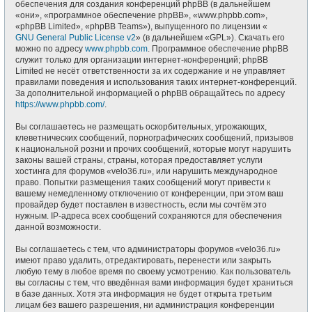
обеспечения для создания конференций phpBB (в дальнейшем
«они», «программное обеспечение phpBB», «www.phpbb.com»,
«phpBB Limited», «phpBB Teams»), выпущенного по лицензии «
GNU General Public License v2
» (в дальнейшем «GPL»). Скачать его
можно по адресу
www.phpbb.com
. Программное обеспечение phpBB
служит только для организации интернет-конференций; phpBB
Limited не несёт ответственности за их содержание и не управляет
правилами поведения и использования таких интернет-конференций.
За дополнительной информацией о phpBB обращайтесь по адресу
https://www.phpbb.com/
.
Вы соглашаетесь не размещать оскорбительных, угрожающих,
клеветнических сообщений, порнографических сообщений, призывов
к национальной розни и прочих сообщений, которые могут нарушить
законы вашей страны, страны, которая предоставляет услуги
хостинга для форумов «velo36.ru», или нарушить международное
право. Попытки размещения таких сообщений могут привести к
вашему немедленному отключению от конференции, при этом ваш
провайдер будет поставлен в известность, если мы сочтём это
нужным. IP-адреса всех сообщений сохраняются для обеспечения
данной возможности.
Вы соглашаетесь с тем, что администраторы форумов «velo36.ru»
имеют право удалить, отредактировать, перенести или закрыть
любую тему в любое время по своему усмотрению. Как пользователь
вы согласны с тем, что введённая вами информация будет храниться
в базе данных. Хотя эта информация не будет открыта третьим
лицам без вашего разрешения, ни администрация конференции