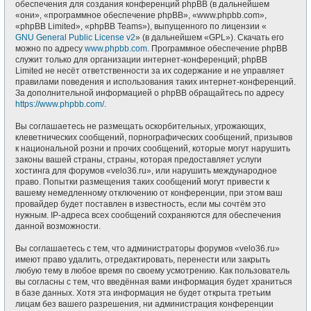
обеспечения для создания конференций phpBB (в дальнейшем
«они», «программное обеспечение phpBB», «www.phpbb.com»,
«phpBB Limited», «phpBB Teams»), выпущенного по лицензии «
GNU General Public License v2
» (в дальнейшем «GPL»). Скачать его
можно по адресу
www.phpbb.com
. Программное обеспечение phpBB
служит только для организации интернет-конференций; phpBB
Limited не несёт ответственности за их содержание и не управляет
правилами поведения и использования таких интернет-конференций.
За дополнительной информацией о phpBB обращайтесь по адресу
https://www.phpbb.com/
.
Вы соглашаетесь не размещать оскорбительных, угрожающих,
клеветнических сообщений, порнографических сообщений, призывов
к национальной розни и прочих сообщений, которые могут нарушить
законы вашей страны, страны, которая предоставляет услуги
хостинга для форумов «velo36.ru», или нарушить международное
право. Попытки размещения таких сообщений могут привести к
вашему немедленному отключению от конференции, при этом ваш
провайдер будет поставлен в известность, если мы сочтём это
нужным. IP-адреса всех сообщений сохраняются для обеспечения
данной возможности.
Вы соглашаетесь с тем, что администраторы форумов «velo36.ru»
имеют право удалить, отредактировать, перенести или закрыть
любую тему в любое время по своему усмотрению. Как пользователь
вы согласны с тем, что введённая вами информация будет храниться
в базе данных. Хотя эта информация не будет открыта третьим
лицам без вашего разрешения, ни администрация конференции