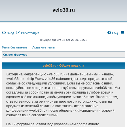
velo36.ru
Вход
Регистрация
FAQ
Текущее время: 08 авг 2026, 01:28
Темы без ответов
|
Активные темы
Список форумов
velo36.ru - Общие правила
Заходя на конференцию «velo36.ru» (в дальнейшем «мы», «наш»,
«velo36.ru», «http://www.velo36.ru/forum»), вы подтверждаете своё
согласие со следующими условиями. Если вы не согласны с ними,
пожалуйста, не заходите и не пользуйтесь форумами «velo36.ru». Мы
оставляем за собой право изменять эти правила в любое время и
сделаем всё возможное, чтобы уведомить вас об этом. Вместе с тем,
ответственность за регулярный просмотр настойщих условий на
предмет изменений лежит на вас, так как использование
конференции «velo36.ru» после обновления/исправления условий
означает ваше согласие с ними.
Наши форумы работают под управлением программного