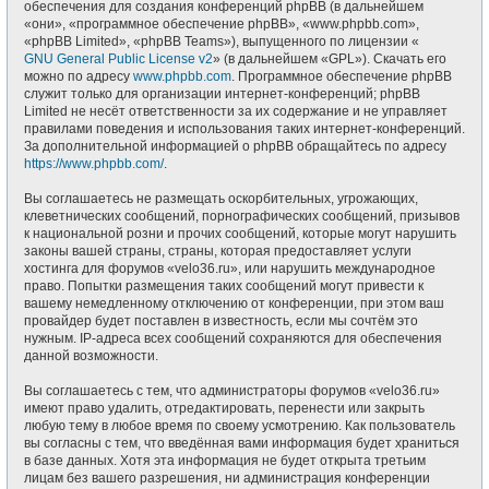
обеспечения для создания конференций phpBB (в дальнейшем
«они», «программное обеспечение phpBB», «www.phpbb.com»,
«phpBB Limited», «phpBB Teams»), выпущенного по лицензии «
GNU General Public License v2
» (в дальнейшем «GPL»). Скачать его
можно по адресу
www.phpbb.com
. Программное обеспечение phpBB
служит только для организации интернет-конференций; phpBB
Limited не несёт ответственности за их содержание и не управляет
правилами поведения и использования таких интернет-конференций.
За дополнительной информацией о phpBB обращайтесь по адресу
https://www.phpbb.com/
.
Вы соглашаетесь не размещать оскорбительных, угрожающих,
клеветнических сообщений, порнографических сообщений, призывов
к национальной розни и прочих сообщений, которые могут нарушить
законы вашей страны, страны, которая предоставляет услуги
хостинга для форумов «velo36.ru», или нарушить международное
право. Попытки размещения таких сообщений могут привести к
вашему немедленному отключению от конференции, при этом ваш
провайдер будет поставлен в известность, если мы сочтём это
нужным. IP-адреса всех сообщений сохраняются для обеспечения
данной возможности.
Вы соглашаетесь с тем, что администраторы форумов «velo36.ru»
имеют право удалить, отредактировать, перенести или закрыть
любую тему в любое время по своему усмотрению. Как пользователь
вы согласны с тем, что введённая вами информация будет храниться
в базе данных. Хотя эта информация не будет открыта третьим
лицам без вашего разрешения, ни администрация конференции