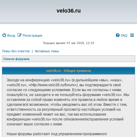
velo36.ru
Вход
Регистрация
FAQ
Текущее время: 07 авг 2026, 12:15
Темы без ответов
|
Активные темы
Список форумов
velo36.ru - Общие правила
Заходя на конференцию «velo36.ru» (в дальнейшем «мы», «наш»,
«velo36.ru», «http://www.velo36.ru/forum»), вы подтверждаете своё
согласие со следующими условиями. Если вы не согласны с ними,
пожалуйста, не заходите и не пользуйтесь форумами «velo36.ru». Мы
оставляем за собой право изменять эти правила в любое время и
сделаем всё возможное, чтобы уведомить вас об этом. Вместе с тем,
ответственность за регулярный просмотр настойщих условий на
предмет изменений лежит на вас, так как использование
конференции «velo36.ru» после обновления/исправления условий
означает ваше согласие с ними.
Наши форумы работают под управлением программного