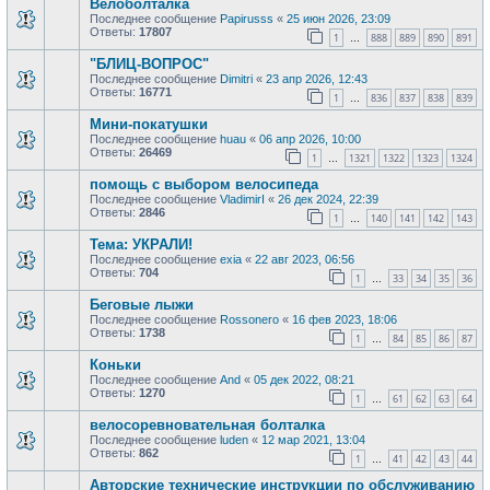
Велоболталка
Последнее сообщение
Papirusss
«
25 июн 2026, 23:09
Ответы:
17807
1
888
889
890
891
…
"БЛИЦ-ВОПРОС"
Последнее сообщение
Dimitri
«
23 апр 2026, 12:43
Ответы:
16771
1
836
837
838
839
…
Мини-покатушки
Последнее сообщение
huau
«
06 апр 2026, 10:00
Ответы:
26469
1
1321
1322
1323
1324
…
помощь с выбором велосипеда
Последнее сообщение
VladimirI
«
26 дек 2024, 22:39
Ответы:
2846
1
140
141
142
143
…
Тема: УКРАЛИ!
Последнее сообщение
exia
«
22 авг 2023, 06:56
Ответы:
704
1
33
34
35
36
…
Беговые лыжи
Последнее сообщение
Rossonero
«
16 фев 2023, 18:06
Ответы:
1738
1
84
85
86
87
…
Коньки
Последнее сообщение
And
«
05 дек 2022, 08:21
Ответы:
1270
1
61
62
63
64
…
велосоревновательная болталка
Последнее сообщение
luden
«
12 мар 2021, 13:04
Ответы:
862
1
41
42
43
44
…
Авторские технические инструкции по обслуживанию