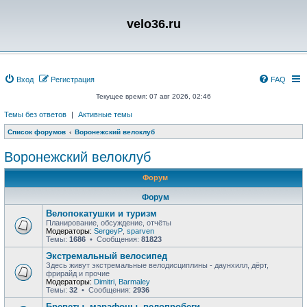
velo36.ru
Вход
Регистрация
FAQ
Текущее время: 07 авг 2026, 02:46
Темы без ответов
|
Активные темы
Список форумов
Воронежский велоклуб
Воронежский велоклуб
Форум
Форум
Велопокатушки и туризм
Планирование, обсуждение, отчёты
Модераторы:
SergeyP
,
sparven
Темы:
1686
• Сообщения:
81823
Экстремальный велосипед
Здесь живут экстремальные велодисциплины - даунхилл, дёрт,
фрирайд и прочие
Модераторы:
Dimitri
,
Barmaley
Темы:
32
• Сообщения:
2936
Бреветы, марафоны, велопробеги