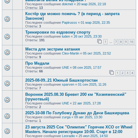
Последнее сообщение
dokmet
«
20 мар 2026, 22:18
Ответы:
13
Костёр где можно пожечь ? (в период - запрета
Законом)
Последнее сообщение
Papirusss
«
01 мар 2026, 22:35
Ответы:
3
Тренировки по ездовому спорту
Последнее сообщение
luden
«
26 окт 2025, 23:30
Ответы:
191
1
7
8
9
10
…
Места для экстрим катания
Последнее сообщение
Cleo-Martin
«
05 окт 2025, 22:52
Ответы:
9
Про Медали
Последнее сообщение
UNE
«
08 сен 2025, 17:57
Ответы:
66
1
2
3
4
2025-08-09..21 Южный Башкортостан
Последнее сообщение
sparven
«
01 сен 2025, 11:26
Ответы:
7
Воронеж 2025.08.30 Бревет 200 км "Козеяменский"
(грунотвый)
Последнее сообщение
UNE
«
22 авг 2025, 17:28
Ответы:
2
2025-10-08 По Голубому Дунаю до Дачи Башкирцева
Последнее сообщение
zurga
«
09 авг 2025, 13:30
Ответы:
1
23 августа 2025 Сок "Олимпик" Горячее XCO от Wheel
Masters. Начало регистрации 10:00. Старт в 12:00
Последнее сообщение
Leoradio
«
25 июл 2025, 14:50