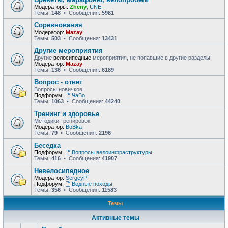
Модераторы:
Zheny
,
UNE
Темы:
148
• Сообщения:
5981
Соревнования
Модератор:
Mazay
Темы:
503
• Сообщения:
13431
Другие мероприятия
Другие
велосипедные
мероприятия, не попавшие в другие разделы
Модератор:
Mazay
Темы:
136
• Сообщения:
6189
Вопрос - ответ
Вопросы новичков
Подфорум:
ЧаВо
Темы:
1063
• Сообщения:
44240
Тренинг и здоровье
Методики тренировок
Модератор:
BoBka
Темы:
79
• Сообщения:
2196
Беседка
Подфорум:
Вопросы велоинфраструктуры
Темы:
416
• Сообщения:
41907
Невелосипедное
Модератор:
SergeyP
Подфорум:
Водные походы
Темы:
356
• Сообщения:
11583
Темы
Активные темы