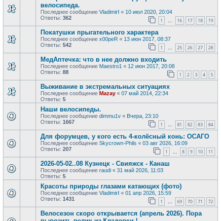
велосипеда.
Последнее сообщение
VladimirI
«
10 июл 2020, 20:04
Ответы:
362
1
16
17
18
19
…
Покатушки прыгательного характера
Последнее сообщение
x00peR
«
13 июн 2017, 08:37
Ответы:
542
1
25
26
27
28
…
МедАптечка: что в нее должно входить
Последнее сообщение
Maestro1
«
12 июн 2017, 20:08
Ответы:
88
1
2
3
4
5
Выживание в экстремальных ситуациях
Последнее сообщение
Mazay
«
07 май 2014, 22:34
Ответы:
5
Наши велосипеды.
Последнее сообщение
dimmu1v
«
Вчера, 23:10
Ответы:
1667
1
81
82
83
84
…
Для форумцев, у кого есть 4-колёсный конь: ОСАГО
Последнее сообщение
Skycrown-Phils
«
03 авг 2026, 16:09
Ответы:
207
1
8
9
10
11
…
2026-05-02..08 Кузнецк - Свияжск - Канаш
Последнее сообщение
raudi
«
31 май 2026, 11:03
Ответы:
5
Красоты природы глазами катающих (фото)
Последнее сообщение
VladimirI
«
01 апр 2026, 15:59
Ответы:
1431
1
69
70
71
72
…
Велосезон скоро открывается (апрель 2026). Пора
вывозить велик из Кладовки !