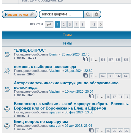
Темы:
25
• Сообщения:
118
Поиск
Расширенный п
Новая тема
Страница
1
из
42
1038 тем
1
2
3
4
5
42
…
След.
Темы
Темы
"БЛИЦ-ВОПРОС"
Последнее сообщение
Dimitri
«
23 апр 2026, 12:43
Ответы:
16771
1
836
837
838
839
…
помощь с выбором велосипеда
Последнее сообщение
VladimirI
«
26 дек 2024, 22:39
Ответы:
2846
1
140
141
142
143
…
Авторские технические инструкции по обслуживанию
велосипеда.
Последнее сообщение
VladimirI
«
10 июл 2020, 20:04
Ответы:
362
1
16
17
18
19
…
Велопоход на майские - какой маршрут выбрать: Россошь-
Воронеж или от Воронежна на Елец и Ефремов
Последнее сообщение
sparven
«
05 фев 2024, 13:30
Ответы:
4
Блиц-вопрос по маршрутам
Последнее сообщение
sparven
«
02 дек 2023, 23:04
Ответы:
521
1
24
25
26
27
…