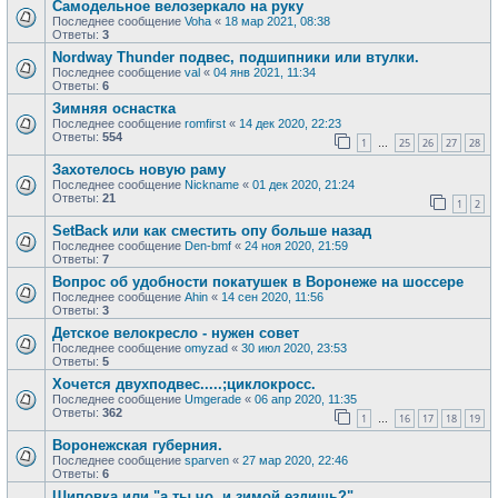
Самодельное велозеркало на руку
Последнее сообщение
Voha
«
18 мар 2021, 08:38
Ответы:
3
Nordway Thunder подвес, подшипники или втулки.
Последнее сообщение
val
«
04 янв 2021, 11:34
Ответы:
6
Зимняя оснастка
Последнее сообщение
romfirst
«
14 дек 2020, 22:23
Ответы:
554
1
25
26
27
28
…
Захотелось новую раму
Последнее сообщение
Nickname
«
01 дек 2020, 21:24
Ответы:
21
1
2
SetBack или как сместить опу больше назад
Последнее сообщение
Den-bmf
«
24 ноя 2020, 21:59
Ответы:
7
Вопрос об удобности покатушек в Воронеже на шоссере
Последнее сообщение
Ahin
«
14 сен 2020, 11:56
Ответы:
3
Детское велокресло - нужен совет
Последнее сообщение
omyzad
«
30 июл 2020, 23:53
Ответы:
5
Хочется двухподвес.....;циклокросс.
Последнее сообщение
Umgerade
«
06 апр 2020, 11:35
Ответы:
362
1
16
17
18
19
…
Воронежская губерния.
Последнее сообщение
sparven
«
27 мар 2020, 22:46
Ответы:
6
Шиповка или "а ты чо, и зимой ездишь?"