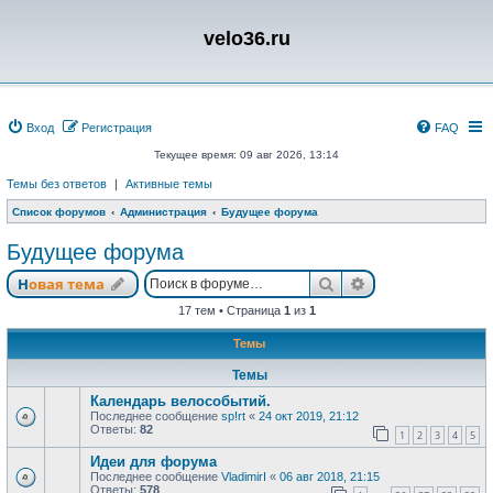
velo36.ru
Вход
Регистрация
FAQ
Текущее время: 09 авг 2026, 13:14
Темы без ответов
|
Активные темы
Список форумов
Администрация
Будущее форума
Будущее форума
Поиск
Расширенный п
Новая тема
17 тем • Страница
1
из
1
Темы
Темы
Календарь велособытий.
Последнее сообщение
sp!rt
«
24 окт 2019, 21:12
Ответы:
82
1
2
3
4
5
Идеи для форума
Последнее сообщение
VladimirI
«
06 авг 2018, 21:15
Ответы:
578