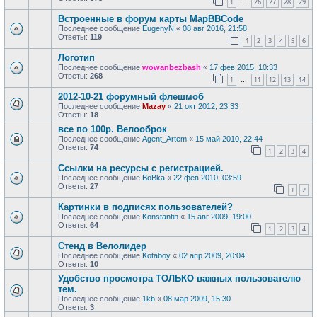
1
26
27
28
29
…
Встроенные в форум карты MapBBCode
Последнее сообщение
EugenyN
«
08 авг 2016, 21:58
Ответы:
119
1
2
3
4
5
6
Логотип
Последнее сообщение
wowanbezbash
«
17 фев 2015, 10:33
Ответы:
268
1
11
12
13
14
…
2012-10-21 форумный флешмоб
Последнее сообщение
Mazay
«
21 окт 2012, 23:33
Ответы:
18
все по 100р. Велооброк
Последнее сообщение
Agent_Artem
«
15 май 2010, 22:44
Ответы:
74
1
2
3
4
Ссылки на ресурсы с регистрацией.
Последнее сообщение
BoBka
«
22 фев 2010, 03:59
Ответы:
27
1
2
Картинки в подписях пользователей?
Последнее сообщение
Konstantin
«
15 авг 2009, 19:00
Ответы:
64
1
2
3
4
Стенд в Велолидер
Последнее сообщение
Kotaboy
«
02 апр 2009, 20:04
Ответы:
10
Удобство просмотра ТОЛЬКО важных пользователю
тем.
Последнее сообщение
1kb
«
08 мар 2009, 15:30
Ответы:
3