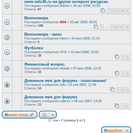
www.velo36.ru на других интернет ресурсах.
Последнее сообщение
Markin
«
26 окт 2008, 10:20
Ответы:
87
1
2
3
4
5
Велономера
Последнее сообщение
SDA
«
03 авг 2008, 00:01
Ответы:
188
1
7
8
9
10
…
Велономера - заказ
Последнее сообщение
totoro
«
24 июл 2008, 21:24
Ответы:
6
Футболки
Последнее сообщение
UFO
«
10 июл 2008, 23:02
Ответы:
38
1
2
Финансовый вопрос.
Последнее сообщение
monah
«
07 июн 2008, 12:25
Ответы:
20
1
2
Доменное имя для форума - голосование!
Последнее сообщение
1kb
«
23 сен 2007, 12:46
Ответы:
54
1
2
3
Доменное имя для форума
Последнее сообщение
valeroz
«
08 сен 2007, 14:28
Ответы:
33
1
2
Новая тема
17 тем • Страница
1
из
1
Перейти