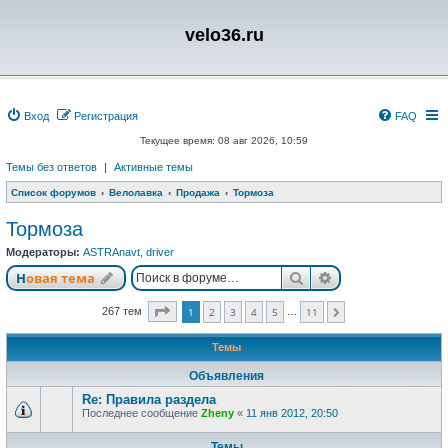
velo36.ru
Вход
Регистрация
FAQ
Текущее время: 08 авг 2026, 10:59
Темы без ответов
|
Активные темы
Список форумов
Велолавка
Продажа
Тормоза
Тормоза
Модераторы:
ASTRAnavt
,
driver
Поиск
Расширенный п
Новая тема
Страница
1
из
11
267 тем
1
2
3
4
5
11
…
След.
Темы
Объявления
Re: Правила раздела
Последнее сообщение
Zheny
«
11 янв 2012, 20:50
Темы