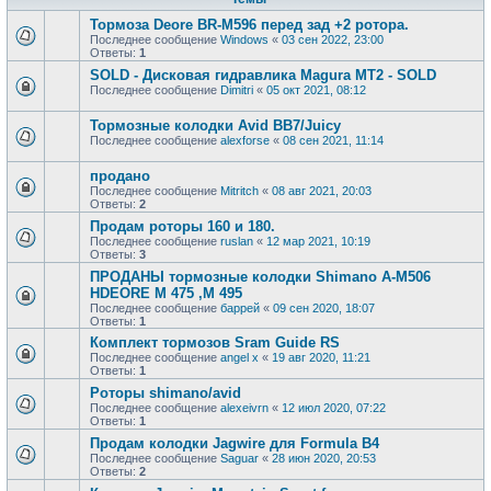
Тормоза Deore BR-M596 перед зад +2 ротора.
Последнее сообщение
Windows
«
03 сен 2022, 23:00
Ответы:
1
SOLD - Дисковая гидравлика Magura MT2 - SOLD
Последнее сообщение
Dimitri
«
05 окт 2021, 08:12
Тормозные колодки Avid BB7/Juicy
Последнее сообщение
alexforse
«
08 сен 2021, 11:14
продано
Последнее сообщение
Mitritch
«
08 авг 2021, 20:03
Ответы:
2
Продам роторы 160 и 180.
Последнее сообщение
ruslan
«
12 мар 2021, 10:19
Ответы:
3
ПРОДАНЫ тормозные колодки Shimano A-M506
НDEORE M 475 ,M 495
Последнее сообщение
баррей
«
09 сен 2020, 18:07
Ответы:
1
Комплект тормозов Sram Guide RS
Последнее сообщение
angel x
«
19 авг 2020, 11:21
Ответы:
1
Роторы shimano/avid
Последнее сообщение
alexeivrn
«
12 июл 2020, 07:22
Ответы:
1
Продам колодки Jagwire для Formula B4
Последнее сообщение
Saguar
«
28 июн 2020, 20:53
Ответы:
2