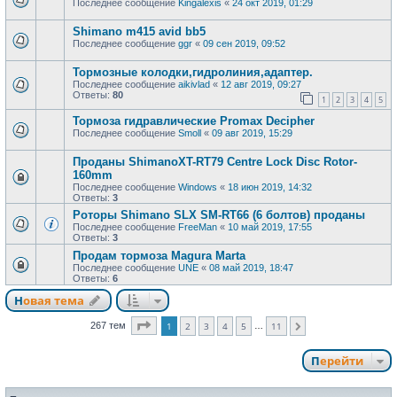
Последнее сообщение
Kingalexis
«
24 окт 2019, 01:29
Shimano m415 avid bb5
Последнее сообщение
ggr
«
09 сен 2019, 09:52
Тормозные колодки,гидролиния,адаптер.
Последнее сообщение
aikivlad
«
12 авг 2019, 09:27
Ответы:
80
1
2
3
4
5
Тормоза гидравлические Promax Decipher
Последнее сообщение
Smoll
«
09 авг 2019, 15:29
Проданы ShimanoXT-RT79 Centre Lock Disc Rotor-
160mm
Последнее сообщение
Windows
«
18 июн 2019, 14:32
Ответы:
3
Роторы Shimano SLX SM-RT66 (6 болтов) проданы
Последнее сообщение
FreeMan
«
10 май 2019, 17:55
Ответы:
3
Продам тормоза Magura Marta
Последнее сообщение
UNE
«
08 май 2019, 18:47
Ответы:
6
Новая тема
Страница
1
из
11
267 тем
1
2
3
4
5
11
…
След.
Перейти