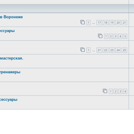
 в Воронеже
1
17
18
19
20
21
…
ессуары
1
2
3
4
5
1
21
22
23
24
25
…
мастерская.
 тренажеры
1
2
3
4
ксессуары