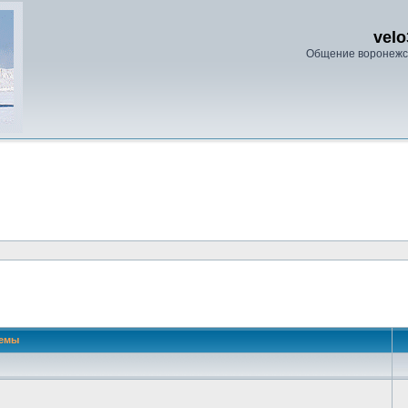
velo
Общение воронежс
 поиск
емы