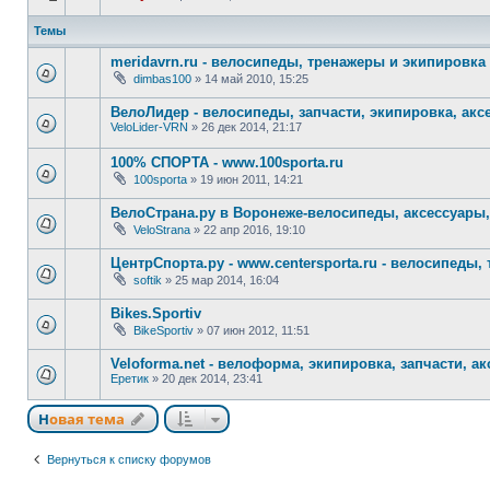
Темы
meridavrn.ru - велосипеды, тренажеры и экипировка
dimbas100
»
14 май 2010, 15:25
ВелоЛидер - велосипеды, запчасти, экипировка, акс
VeloLider-VRN
»
26 дек 2014, 21:17
100% СПОРТА - www.100sporta.ru
100sporta
»
19 июн 2011, 14:21
ВелоСтрана.ру в Воронеже-велосипеды, аксессуары,
VeloStrana
»
22 апр 2016, 19:10
ЦентрСпорта.ру - www.centersporta.ru - велосипеды,
softik
»
25 мар 2014, 16:04
Bikes.Sportiv
BikeSportiv
»
07 июн 2012, 11:51
Veloforma.net - велоформа, экипировка, запчасти, а
Еретик
»
20 дек 2014, 23:41
Новая тема
Вернуться к списку форумов