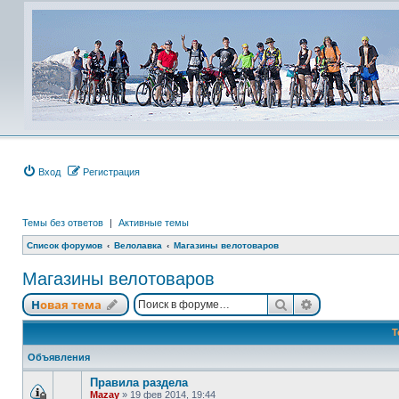
Вход
Регистрация
Темы без ответов
|
Активные темы
Список форумов
Велолавка
Магазины велотоваров
Магазины велотоваров
Поиск
Расширенный
Новая тема
Т
Объявления
Правила раздела
Mazay
»
19 фев 2014, 19:44