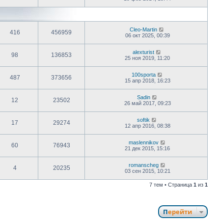
Cleo-Martin
416
456959
06 окт 2025, 00:39
alexturist
98
136853
25 ноя 2019, 11:20
100sporta
487
373656
15 апр 2018, 16:23
Sadin
12
23502
26 май 2017, 09:23
softik
17
29274
12 апр 2016, 08:38
maslennikov
60
76943
21 дек 2015, 15:16
romanscheg
4
20235
03 сен 2015, 10:21
7 тем • Страница
1
из
1
Перейти