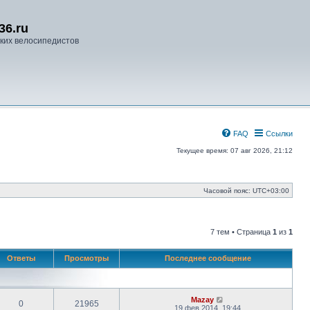
36.ru
ких велосипедистов
FAQ
Ссылки
Текущее время: 07 авг 2026, 21:12
Часовой пояс:
UTC+03:00
7 тем • Страница
1
из
1
Ответы
Просмотры
Последнее сообщение
Mazay
0
21965
19 фев 2014, 19:44