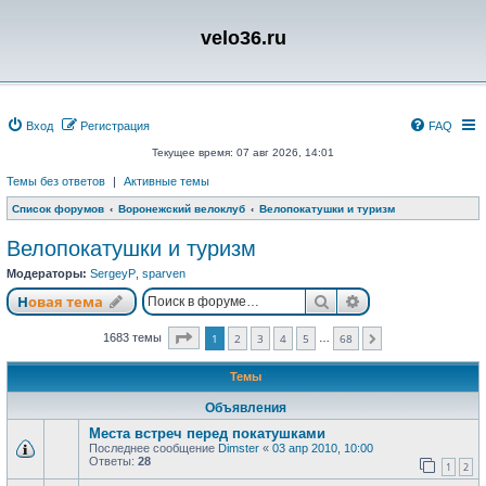
velo36.ru
Вход
Регистрация
FAQ
Текущее время: 07 авг 2026, 14:01
Темы без ответов
|
Активные темы
Список форумов
Воронежский велоклуб
Велопокатушки и туризм
Велопокатушки и туризм
Модераторы:
SergeyP
,
sparven
Поиск
Расширенный п
Новая тема
Страница
1
из
68
1683 темы
1
2
3
4
5
68
…
След.
Темы
Объявления
Места встреч перед покатушками
Последнее сообщение
Dimster
«
03 апр 2010, 10:00
Ответы:
28
1
2