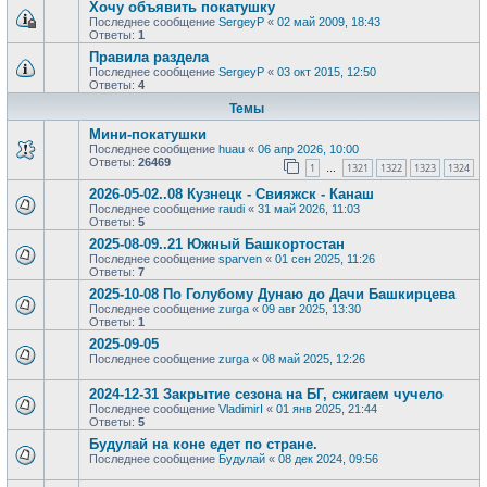
Хочу объявить покатушку
Последнее сообщение
SergeyP
«
02 май 2009, 18:43
Ответы:
1
Правила раздела
Последнее сообщение
SergeyP
«
03 окт 2015, 12:50
Ответы:
4
Темы
Мини-покатушки
Последнее сообщение
huau
«
06 апр 2026, 10:00
Ответы:
26469
1
1321
1322
1323
1324
…
2026-05-02..08 Кузнецк - Свияжск - Канаш
Последнее сообщение
raudi
«
31 май 2026, 11:03
Ответы:
5
2025-08-09..21 Южный Башкортостан
Последнее сообщение
sparven
«
01 сен 2025, 11:26
Ответы:
7
2025-10-08 По Голубому Дунаю до Дачи Башкирцева
Последнее сообщение
zurga
«
09 авг 2025, 13:30
Ответы:
1
2025-09-05
Последнее сообщение
zurga
«
08 май 2025, 12:26
2024-12-31 Закрытие сезона на БГ, сжигаем чучело
Последнее сообщение
VladimirI
«
01 янв 2025, 21:44
Ответы:
5
Будулай на коне едет по стране.
Последнее сообщение
Будулай
«
08 дек 2024, 09:56