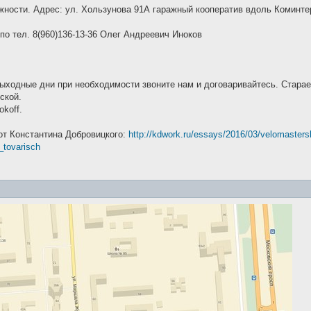
ности. Адрес: ул. Хользунова 91А гаражный кооператив вдоль Коминт
о тел. 8(960)136-13-36 Олег Андреевич Иноков
ходные дни при необходимости звоните нам и договаривайтесь. Старае
ской.
koff.
от Константина Добровицкого:
http://kdwork.ru/essays/2016/03/velomaster
_tovarisch