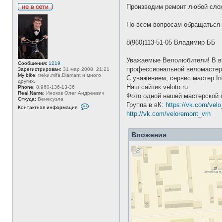
Производим ремонт любой слож
Н
е
По всем вопросам обращаться п
в
с
е
8(960)113-51-05 Владимир ББ
т
и
Уважаемые Велолюбители! В вы
Сообщения:
1219
профессиональной веломастер
Зарегистрирован:
31 мар 2008, 21:21
My bike:
trekи,mifa,Diamant и много
С уважением, сервис мастер Ino
других.
Наш сайтик veloto.ru
Phone:
8.960-136-13-36
Real Name:
Иноков Олег Андреевич
Фото одной нашей мастерской 
Откуда:
Венесуэла
Группа в вК:
https://vk.com/velo
К
Контактная информация:
о
http://vk.com/veloremont_vrn
н
т
а
Вложения
к
т
н
а
я
и
н
ф
о
р
м
а
ц
и
я