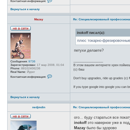
Контактная информация:
о
н
Вернуться к началу
т
а
к
Mazay
Re: Специализированый профессиона
т
н
а
я
Н
inokoff писал(а):
и
е
н
в
плюс токарно-фрезировочные
ф
с
о
е
р
т
петухи делаете?
м
и
а
ц
_________________
Сообщения:
9736
и
Зарегистрирован:
17 мар 2008, 01:04
В этом вашем интернете хрен поймешь
я
Phone:
89102406236
п
(c) баш
Real Name:
Йурег
о
К
л
Контактная информация:
Don't buy upgrades, ride up grades (c
о
ь
н
з
т
о
If you type google into google you can
а
в
к
а
т
т
Вернуться к началу
н
е
а
л
я
nedjmdin
я
Re: Специализированый профессиона
и
V
н
l
ф
ого... буду стараться все пок
a
Н
о
d
inokoff
это наверное уже в под
е
р
i
в
м
Mazay
было бы здорово
m