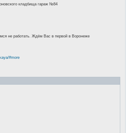
о
ерновского кладбища гараж №84
б
щ
е
н
и
е
мся не работать. Ждём Вас в первой в Воронеже
skaya/#more