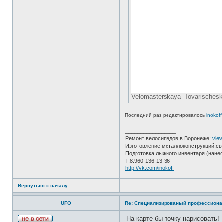
Velomasterskaya_Tovarischesk
Последний раз редактировалось
inokoff
_________________
Ремонт велосипедов в Воронеже:
vie
Изготовление металлоконструкций,св
Подготовка лыжного инвентаря (нане
Т.8.960-136-13-36
http://vk.com/inokoff
Вернуться к началу
UFO
Re: Специализированый профессиона
На карте бы точку нарисовать!