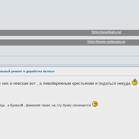
http://userbars.ru/
http://www.weburan.ru
льный ремонт и доработка велоси
 у них и невская вот , а левобережным крестьянам и податься некуда
ица , а Буква
И
, фамилия такая, на эту букву начинается