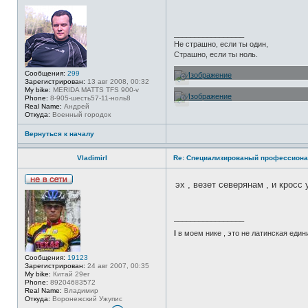
Н
е
в
с
_________________
е
Не страшно, если ты один,
т
и
Страшно, если ты ноль.
Сообщения:
299
Зарегистрирован:
13 авг 2008, 00:32
My bike:
MERIDA MATTS TFS 900-v
Phone:
8-905-шесть57-11-ноль8
Real Name:
Андрей
Откуда:
Военный городок
Вернуться к началу
VladimirI
Re: Специализированый профессиона
эх , везет северянам , и кросс
Н
е
в
с
_________________
е
т
I
в моем нике , это не латинская един
и
Сообщения:
19123
Зарегистрирован:
24 авг 2007, 00:35
My bike:
Китай 29er
Phone:
89204683572
Real Name:
Владимир
Откуда:
Воронежский Ужупис
К