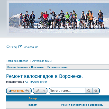
Вход
Регистрация
Темы без ответов
|
Активные темы
Список форумов
Велолавка
Веломастерские
Ремонт велосипедов в Воронеже.
Модераторы:
ASTRAnavt
,
driver
Поиск
Расши
Ответить
Автор
inokoff
Ремонт велосипедов в Воронеже.