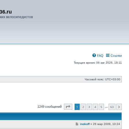
36.ru
ких велосипедистов
FAQ
Ссылки
Текущее время: 06 авг 2026, 18:11
Часовой пояс:
UTC+03:00
Страница
1
из
63
1249 сообщений
1
2
3
4
5
63
…
След.
С
inokoff
»
26 мар 2009, 10:24
о