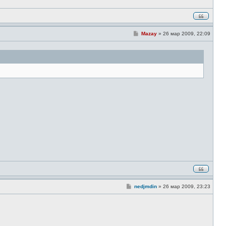
С
Mazay
»
26 мар 2009, 22:09
о
о
б
щ
е
н
и
е
С
nedjmdin
»
26 мар 2009, 23:23
о
о
б
щ
е
н