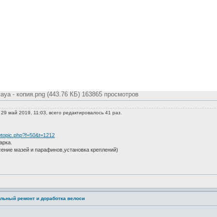
aya - копия.png (443.76 КБ) 163865 просмотров
29 май 2019, 11:03, всего редактировалось 41 раз.
wtopic.php?f=50&t=1212
арка.
сение мазей и парафинов,установка креплений)
льный ремонт и доработка велоси