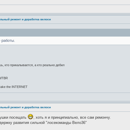
льный ремонт и доработка велоси
 работы.
, кто прикалывается, а кто реально дебил
) MTBR
 brake the INTERNET
льный ремонт и доработка велоси
атушки посещать
, хоть я и принципиально, все сам ремончу.
держку развития сильной "лосекоманды Вело36"