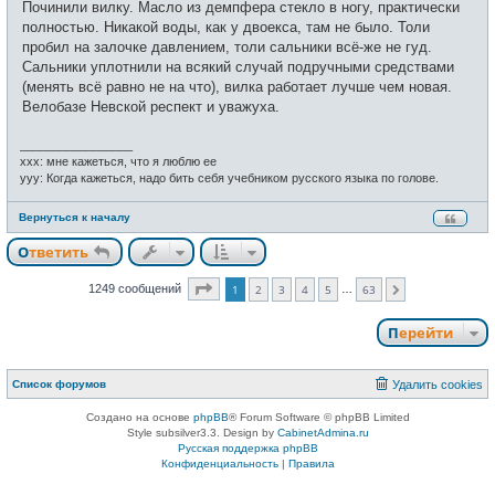
Починили вилку. Масло из демпфера стекло в ногу, практически
т
б
и
щ
полностью. Никакой воды, как у двоекса, там не было. Толи
е
пробил на залочке давлением, толи сальники всё-же не гуд.
н
и
Сальники уплотнили на всякий случай подручными средствами
е
(менять всё равно не на что), вилка работает лучше чем новая.
Велобазе Невской респект и уважуха.
_________________
xxx: мне кажеться, что я люблю ее
yyy: Когда кажеться, надо бить себя учебником русского языка по голове.
Вернуться к началу
Ответить
Страница
1
из
63
1249 сообщений
1
2
3
4
5
63
…
След.
Перейти
Список форумов
Удалить cookies
Создано на основе
phpBB
® Forum Software © phpBB Limited
Style subsilver3.3. Design by
CabinetAdmina.ru
Русская поддержка phpBB
Конфиденциальность
|
Правила