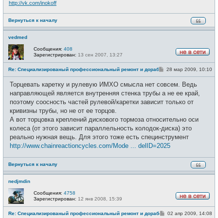
http://vk.com/inokoff
Вернуться к началу
vedmed
Сообщения:
408
Зарегистрирован:
13 сен 2007, 13:27
Н
е
С
Re: Специализированый профессиональный ремонт и доработка велоси
28 мар 2009, 10:10
в
о
с
о
е
Торцевать каретку и рулевую ИМХО смысла нет совсем. Ведь
б
т
щ
направляющей является внутренняя стенка трубы а не ее край,
и
е
поэтому соосность частей рулевой/каретки зависит только от
н
и
кривизны трубы, но не от ее торцов.
е
А вот торцовка креплений дискового тормоза относительно оси
колеса (от этого зависит параллельность колодок-диска) это
реально нужная вещь. Для этого тоже есть специнструмент
http://www.chainreactioncycles.com/Mode ... delID=2025
Вернуться к началу
nedjmdin
Сообщения:
4758
Зарегистрирован:
12 янв 2008, 15:39
Н
е
С
Re: Специализированый профессиональный ремонт и доработка велоси
02 апр 2009, 14:08
в