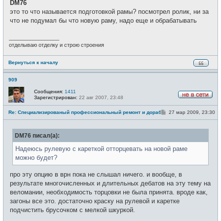
DM76
б
т
щ
это то что называется подготовкой рамы? посмотрел ролик, ни за
и
е
что не подумал бы что новую раму, надо еще и обрабатывать
н
и
е
_________________
отделываю отделку и строю строения
Вернуться к началу
909
Сообщения:
1411
Зарегистрирован:
22 авг 2007, 23:48
Н
е
С
Re: Специализированый профессиональный ремонт и доработка велоси
27 мар 2009, 23:30
в
о
с
о
е
б
т
DM76 писал(а):
щ
и
е
н
Надеюсь рулевую с кареткой отторцевать на новой раме
и
можно будет?
е
про эту опцию в врн пока не слышал ничего. и вообще, в
результате многочисленных и длительных дебатов на эту тему на
веломании, необходимость торцовки не была принята. вроде как,
загоны все это. достаточно краску на рулевой и каретке
подчистить брусочком с мелкой шкуркой.