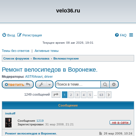
velo36.ru
Вход
Регистрация
FAQ
Текущее время: 08 авг 2026, 19:01
Темы без ответов
|
Активные темы
Список форумов
Велолавка
Веломастерские
Ремонт велосипедов в Воронеже.
Модераторы:
ASTRAnavt
,
driver
Поиск
Расшире
Ответить
Страница
1
из
63
1249 сообщений
1
2
3
4
5
63
…
След.
Сообщение
inokoff
Сообщения:
1219
Зарегистрирован:
31 мар 2008, 21:21
Н
е
С
Ремонт велосипедов в Воронеже.
26 мар 2009, 10:24
в