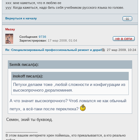
xxx: мне кажеться, что я люблю ее
yyy: Когда кажеться, надо бить себя учебником русского языка по голове.
Вернуться к началу
Mazay
Сообщения:
9736
Зарегистрирован:
17 мар 2008, 01:04
Н
е
С
Re: Специализированый профессиональный ремонт и доработка велоси
27 мар 2009, 10:24
в
о
с
о
е
б
т
Semik писал(а):
щ
и
е
н
inokoff писал(а):
и
е
Петухи делаем тоже ,любой сложности и конфигурации из
высокопрочного дюралюминия.
А что значит высокопрочного? Чтоб ломался не как обычный
петух, а всё-таки после переклюка?
Семен, экий ты буквоед.
_________________
В этом вашем интернете хрен поймешь, кто прикалывается, а кто реально
дебил