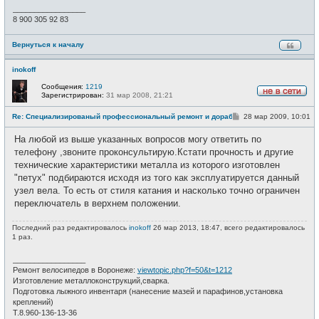
_________________
8 900 305 92 83
Вернуться к началу
inokoff
Сообщения:
1219
Зарегистрирован:
31 мар 2008, 21:21
Н
е
С
Re: Специализированый профессиональный ремонт и доработка ве
28 мар 2009, 10:01
в
о
с
о
е
На любой из выше указанных вопросов могу ответить по
б
т
щ
телефону ,звоните проконсультирую.Кстати прочность и другие
и
е
технические характеристики металла из которого изготовлен
н
и
"петух" подбираются исходя из того как эксплуатируется данный
е
узел вела. То есть от стиля катания и насколько точно ограничен
переключатель в верхнем положении.
Последний раз редактировалось
inokoff
26 мар 2013, 18:47, всего редактировалось
1 раз.
_________________
Ремонт велосипедов в Воронеже:
viewtopic.php?f=50&t=1212
Изготовление металлоконструкций,сварка.
Подготовка лыжного инвентаря (нанесение мазей и парафинов,установка
креплений)
Т.8.960-136-13-36