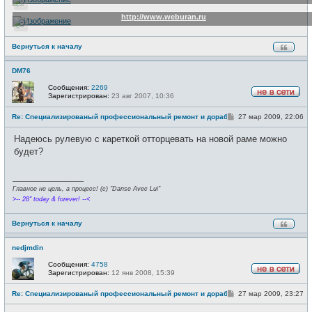
http://www.weburan.ru
Вернуться к началу
DM76
Сообщения:
2269
Зарегистрирован:
23 авг 2007, 10:36
Н
е
С
Re: Специализированый профессиональный ремонт и доработка велоси
27 мар 2009, 22:06
в
о
с
о
е
Надеюсь рулевую с кареткой отторцевать на новой раме можно
б
т
щ
будет?
и
е
н
и
_________________
е
Главное не цель, а процесс! (c) "Danse Avec Lui"
>-- 28" today & forever! --<
Вернуться к началу
nedjmdin
Сообщения:
4758
Зарегистрирован:
12 янв 2008, 15:39
Н
е
С
Re: Специализированый профессиональный ремонт и доработка велоси
27 мар 2009, 23:27
в
о
с
о
е