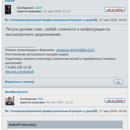
inokoff
Сообщения:
1219
Зарегистрирован:
31 мар 2008, 21:21
Н
е
С
Re: Специализированый профессиональный ремонт и доработка велоси
27 мар 2009, 09:29
в
о
с
о
е
Петухи делаем тоже ,любой сложности и конфигурации из
б
т
щ
высокопрочного дюралюминия.
и
е
н
и
_________________
е
Ремонт велосипедов в Воронеже:
viewtopic.php?f=50&t=1212
Изготовление металлоконструкций,сварка.
Подготовка лыжного инвентаря (нанесение мазей и парафинов,установка
креплений)
Т.8.960-136-13-36
http://vk.com/inokoff
Вернуться к началу
WertMacQuarrie
Сообщения:
841
Зарегистрирован:
06 сен 2007, 11:19
Н
е
С
Re: Специализированый профессиональный ремонт и доработка велоси
27 мар 2009, 09:48
в
о
с
о
е
б
т
inokoff писал(а):
щ
и
е