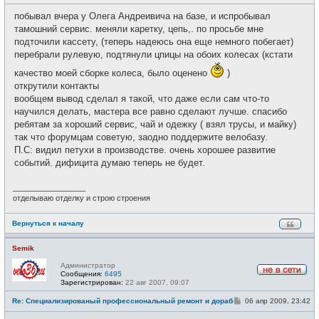
о
с
о
е
побывал вчера у Олега Андреивича на базе, и испробывал
б
т
щ
тамошний сервис. меняли каретку, цепь,. по просьбе мне
и
е
подточили кассету, (теперь надеюсь она еще немного побегает)
н
и
перебрали рулевую, подтянули цпицы на обоих колесах (кстати
е
качество моей сборке колеса, было оценено
)
открутили контакты
вообщем вывод сделал я такой, что даже если сам что-то
научился делать, мастера все равно сделают лучше. спасибо
ребятам за хороший сервис, чай и одежку ( взял трусы, и майку)
так что форумцам советую, заодно поддержите велобазу.
П.С: видил петухи в производстве. очень хорошее развитие
событий. дифицита думаю теперь не будет.
_________________
отделываю отделку и строю строения
Вернуться к началу
Semik
Администратор
Сообщения:
6495
Н
Зарегистрирован:
22 авг 2007, 09:07
е
в
С
Re: Специализированый профессиональный ремонт и доработка велоси
06 апр 2009, 23:42
с
о
е
о