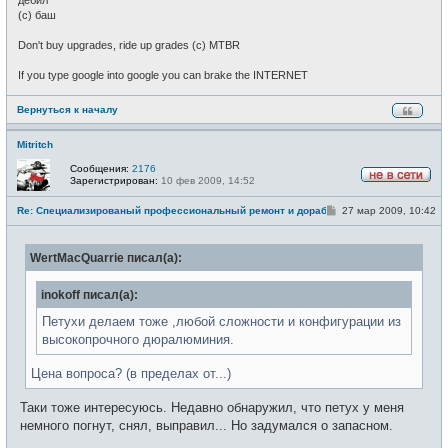
(c) баш
Don't buy upgrades, ride up grades (c) MTBR
If you type google into google you can brake the INTERNET
Вернуться к началу
Mitritch
Сообщения:
2176
Зарегистрирован:
10 фев 2009, 14:52
Н
е
С
Re: Специализированый профессиональный ремонт и доработка велоси
27 мар 2009, 10:42
в
о
с
о
е
б
т
WertMacQuarrie писал(а):
щ
и
е
н
inokoff писал(а):
и
е
Петухи делаем тоже ,любой сложности и конфигурации из
высокопрочного дюралюминия.
Цена вопроса? (в пределах от...)
Таки тоже интересуюсь. Недавно обнаружил, что петух у меня
немного погнут, снял, выправил... Но задумался о запасном.