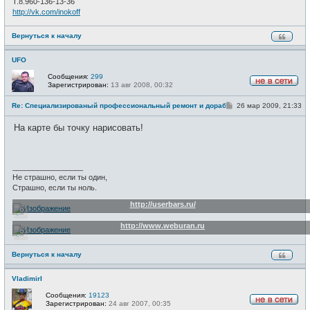
Т.8.960-136-13-36
http://vk.com/inokoff
Вернуться к началу
UFO
Сообщения:
299
Зарегистрирован:
13 авг 2008, 00:32
Н
е
С
Re: Специализированый профессиональный ремонт и доработка велоси
26 мар 2009, 21:33
в
о
с
о
е
На карте бы точку нарисовать!
б
т
щ
и
е
н
и
_________________
е
Не страшно, если ты один,
Страшно, если ты ноль.
http://userbars.ru/
http://www.weburan.ru
Вернуться к началу
VladimirI
Сообщения:
19123
Зарегистрирован:
24 авг 2007, 00:35
Н