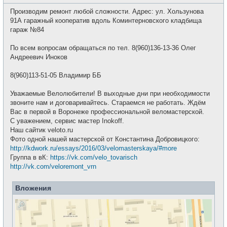
о
с
о
е
Производим ремонт любой сложности. Адрес: ул. Хользунова
б
т
щ
91А гаражный кооператив вдоль Коминтерновского кладбища
и
е
гараж №84
н
и
е
По всем вопросам обращаться по тел. 8(960)136-13-36 Олег
Андреевич Иноков
8(960)113-51-05 Владимир ББ
Уважаемые Велолюбители! В выходные дни при необходимости
звоните нам и договаривайтесь. Стараемся не работать. Ждём
Вас в первой в Воронеже профессиональной веломастерской.
С уважением, сервис мастер Inokoff.
Наш сайтик veloto.ru
Фото одной нашей мастерской от Константина Добровицкого:
http://kdwork.ru/essays/2016/03/velomasterskaya/#more
Группа в вК:
https://vk.com/velo_tovarisch
http://vk.com/veloremont_vrn
Вложения