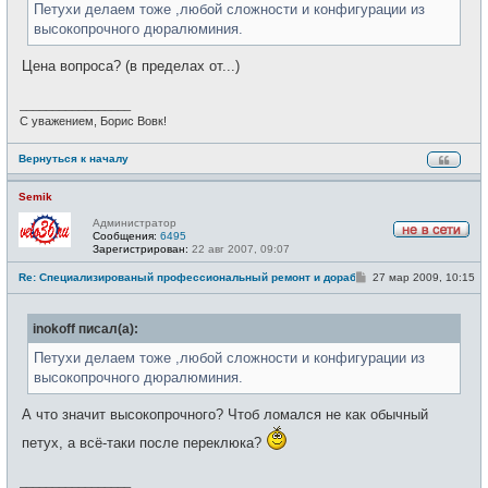
н
Петухи делаем тоже ,любой сложности и конфигурации из
и
высокопрочного дюралюминия.
е
Цена вопроса? (в пределах от...)
_________________
С уважением, Борис Вовк!
Вернуться к началу
Semik
Администратор
Сообщения:
6495
Н
Зарегистрирован:
22 авг 2007, 09:07
е
в
С
Re: Специализированый профессиональный ремонт и доработка велоси
27 мар 2009, 10:15
с
о
е
о
т
б
и
inokoff писал(а):
щ
е
н
Петухи делаем тоже ,любой сложности и конфигурации из
и
высокопрочного дюралюминия.
е
А что значит высокопрочного? Чтоб ломался не как обычный
петух, а всё-таки после переклюка?
_________________