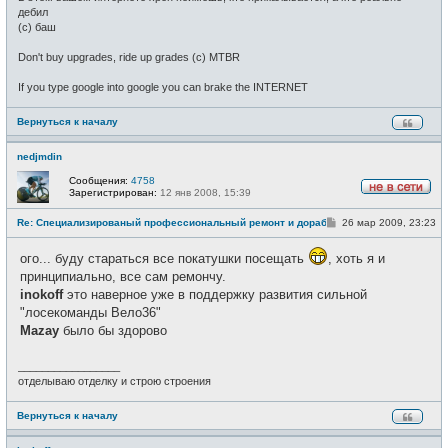
дебил
(c) баш
Don't buy upgrades, ride up grades (c) MTBR
If you type google into google you can brake the INTERNET
Вернуться к началу
nedjmdin
Сообщения:
4758
Зарегистрирован:
12 янв 2008, 15:39
Н
е
С
Re: Специализированый профессиональный ремонт и доработка велоси
26 мар 2009, 23:23
в
о
с
о
е
ого... буду стараться все покатушки посещать
, хоть я и
б
т
щ
и
принципиально, все сам ремончу.
е
inokoff
это наверное уже в поддержку развития сильной
н
и
"лосекоманды Вело36"
е
Mazay
было бы здорово
_________________
отделываю отделку и строю строения
Вернуться к началу