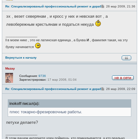
е
С
Re: Специализированый профессиональный ремонт и доработка велоси
26 мар 2009, 21:36
в
о
с
о
е
эх , везет северянам , и кросс у них и невская вот , а
б
т
щ
и
левобережным крестьянам и податься некуда
е
н
и
_________________
е
I
в моем нике , это не латинская единица , а Буква
И
, фамилия такая, на эту
букву начинается
Вернуться к началу
Mazay
Сообщения:
9736
Зарегистрирован:
17 мар 2008, 01:04
Н
е
С
Re: Специализированый профессиональный ремонт и доработка велоси
26 мар 2009, 22:09
в
о
с
о
е
б
т
inokoff писал(а):
щ
и
е
н
плюс токарно-фрезировочные работы.
и
е
петухи делаете?
_________________
В этом вашем интернете хрен поймешь, кто прикалывается, а кто реально