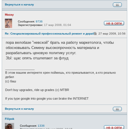
Вернуться к началу
Mazay
Сообщения:
9736
Зарегистрирован:
17 мар 2008, 01:04
Н
е
С
Re: Специализированый профессиональный ремонт и доработка велоси
27 мар 2009, 10:56
в
о
с
о
е
пора велобазе "невской" брать на работу маркетолога, чтобы
б
т
щ
обосновывать Семену высокопрочность материала и
и
е
разрабатывать ценовую политику услуг.
н
и
ЗЫ: щас опять отшлепают за флуд
е
_________________
В этом вашем интернете хрен поймешь, кто прикалывается, а кто реально
дебил
(c) баш
Don't buy upgrades, ride up grades (c) MTBR
If you type google into google you can brake the INTERNET
Вернуться к началу
Filipok
Сообщения:
1336