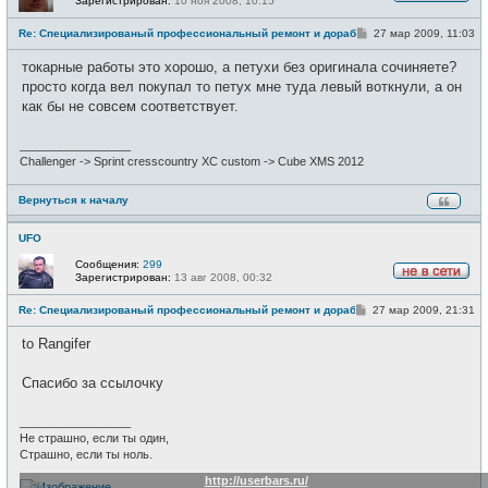
Зарегистрирован:
10 ноя 2008, 10:15
Н
е
С
Re: Специализированый профессиональный ремонт и доработка велоси
27 мар 2009, 11:03
в
о
с
о
е
токарные работы это хорошо, а петухи без оригинала сочиняете?
б
т
щ
просто когда вел покупал то петух мне туда левый воткнули, а он
и
е
как бы не совсем соответствует.
н
и
е
_________________
Challenger -> Sprint cresscountry XC custom -> Cube XMS 2012
Вернуться к началу
UFO
Сообщения:
299
Зарегистрирован:
13 авг 2008, 00:32
Н
е
С
Re: Специализированый профессиональный ремонт и доработка велоси
27 мар 2009, 21:31
в
о
с
о
е
to Rangifer
б
т
щ
и
е
Спасибо за ссылочку
н
и
е
_________________
Не страшно, если ты один,
Страшно, если ты ноль.
http://userbars.ru/