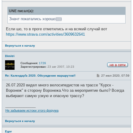
о
с
о
е
б
т
UNE писал(а):
щ
и
е
н
Значт покатались хорошо)))))
и
е
Если шо, то в проге отметились и на всякий случай вот
https://www.strava.com/activities/3609632641
Вернуться к началу
Dimitri
Сообщения:
1726
Зарегистрирован:
23 авг 2007, 10:23
Н
е
С
Re: КалендарЪ 2020. Обсуждение маршрутов!!
27 июл 2020, 07:59
в
о
с
о
е
26.07.2020 видел много велосипедистов на трассе "Курск -
б
т
щ
Воронеж" в сторону Воронежа.Что за мероприятие было? Всегда
и
е
выбирают самую узкую и опасную трассу?
н
и
е
_________________
Не забываем истоки этого форума
Вернуться к началу
Egor