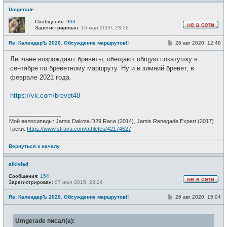
Umgerade
Сообщения:
903
Зарегистрирован:
15 мар 2009, 23:56
Н
е
С
Re: КалендарЪ 2020. Обсуждение маршрутов!!
26 авг 2020, 12:48
в
о
с
о
е
Липчане возрождают бреветы, обещают общую покатушку в
б
т
щ
сентябре по бреветному маршруту. Ну и и зимний бревет, в
и
е
феврале 2021 года.
н
и
е
https://vk.com/brevet48
_________________
Мой велосипеды: Jamis Dakota D29 Race (2014), Jamis Renegade Expert (2017)
Треки:
https://www.strava.com/athletes/42174627
Вернуться к началу
aikivlad
Сообщения:
154
Зарегистрирован:
07 июл 2015, 23:24
Н
е
С
Re: КалендарЪ 2020. Обсуждение маршрутов!!
26 авг 2020, 15:04
в
о
с
о
е
б
т
Umgerade писал(а):
щ
и
е