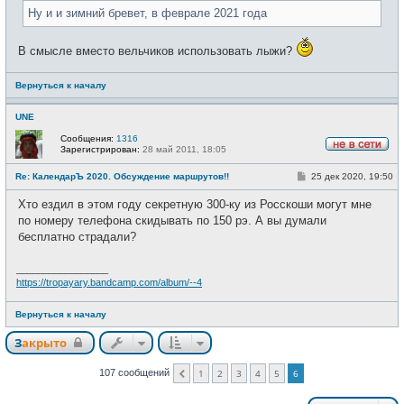
н
Ну и и зимний бревет, в феврале 2021 года
и
е
В смысле вместо вельчиков использовать лыжи?
Вернуться к началу
UNE
Сообщения:
1316
Зарегистрирован:
28 май 2011, 18:05
Н
е
С
Re: КалендарЪ 2020. Обсуждение маршрутов!!
25 дек 2020, 19:50
в
о
с
о
е
Хто ездил в этом году секретную 300-ку из Росскоши могут мне
б
т
щ
по номеру телефона скидывать по 150 рэ. А вы думали
и
е
бесплатно страдали?
н
и
е
_________________
https://tropayary.bandcamp.com/album/--4
Вернуться к началу
Закрыто
107 сообщений
1
2
3
4
5
6
Пред.