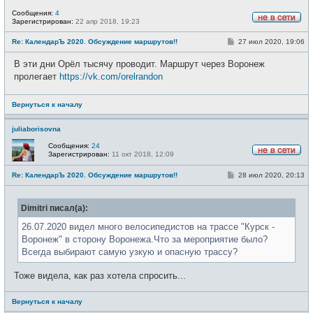
Сообщения:
4
Зарегистрирован:
22 апр 2018, 19:23
Н
е
С
Re: КалендарЪ 2020. Обсуждение маршрутов!!
27 июл 2020, 19:06
в
о
с
о
е
В эти дни Орёл тысячу проводит. Маршрут через Воронеж
б
т
щ
пролегает
https://vk.com/orelrandon
и
е
н
и
Вернуться к началу
е
juliaborisovna
Сообщения:
24
Зарегистрирован:
11 окт 2018, 12:09
Н
е
С
Re: КалендарЪ 2020. Обсуждение маршрутов!!
28 июл 2020, 20:13
в
о
с
о
е
б
т
Dimitri писал(а):
щ
и
е
н
26.07.2020 видел много велосипедистов на трассе "Курск -
и
Воронеж" в сторону Воронежа.Что за мероприятие было?
е
Всегда выбирают самую узкую и опасную трассу?
Тоже видела, как раз хотела спросить...
Вернуться к началу