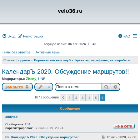
velo36.ru
Вход
Регистрация
FAQ
Текущее время: 06 авг 2026, 10:43
Темы без ответов
|
Активные темы
Список форумов
Воронежский велоклуб
Бреветы, марафоны, велопробеги
КалендарЪ 2020. Обсуждение маршрутов!!
Модераторы:
Zheny
,
UNE
Поиск
Расширен
Закрыто
107 сообщений
1
2
3
4
5
6
Пред.
Сообщение
aikivlad
Сообщения:
154
Зарегистрирован:
07 июл 2015, 23:24
Н
е
С
Re: КалендарЪ 2020. Обсуждение маршрутов!!
15 июн 2020, 22:30
в