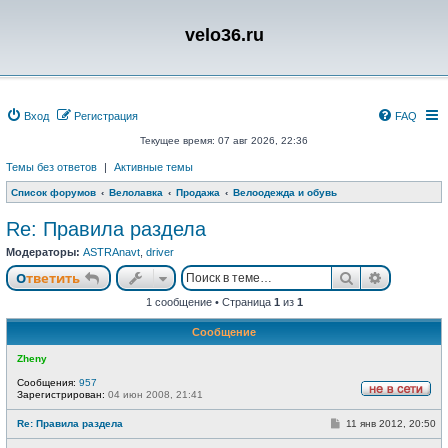
velo36.ru
Вход
Регистрация
FAQ
Текущее время: 07 авг 2026, 22:36
Темы без ответов
|
Активные темы
Список форумов
Велолавка
Продажа
Велоодежда и обувь
Re: Правила раздела
Модераторы:
ASTRAnavt
,
driver
Поиск
Расшире
Ответить
1 сообщение • Страница
1
из
1
Сообщение
Zheny
Сообщения:
957
Зарегистрирован:
04 июн 2008, 21:41
Н
е
С
Re: Правила раздела
11 янв 2012, 20:50
в
о
с
о