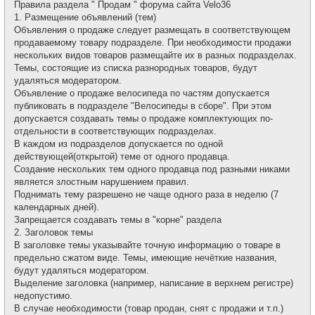
е
Правила раздела " Продам " форума сайта Velo36
б
т
щ
1. Размещение объявлений (тем)
и
е
Объявления о продаже следует размещать в соответствующем
н
и
продаваемому товару подразделе. При необходимости продажи
е
нескольких видов товаров размещайте их в разных подразделах.
Темы, состоящие из списка разнородных товаров, будут
удаляться модератором.
Объявление о продаже велосипеда по частям допускается
публиковать в подразделе "Велосипеды в сборе". При этом
допускается создавать темы о продаже комплектующих по-
отдельности в соответствующих подразделах.
В каждом из подразделов допускается по одной
действующей(открытой) теме от одного продавца.
Создание нескольких тем одного продавца под разными никами
является злостным нарушением правил.
Поднимать тему разрешено не чаще одного раза в неделю (7
календарных дней).
Запрещается создавать темы в "корне" раздела
2. Заголовок темы
В заголовке темы указывайте точную информацию о товаре в
предельно сжатом виде. Темы, имеющие нечёткие названия,
будут удаляться модератором.
Выделение заголовка (например, написание в верхнем регистре)
недопустимо.
В случае необходимости (товар продан, снят с продажи и т.п.)