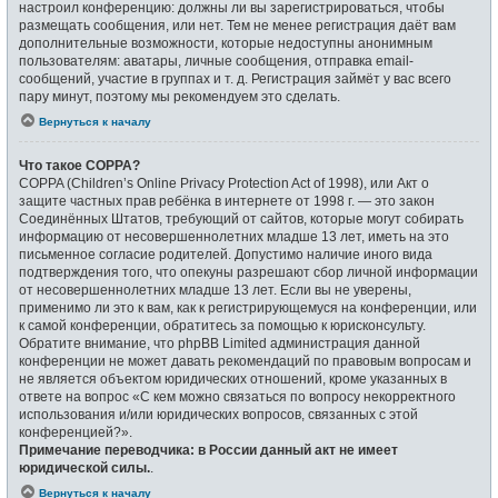
настроил конференцию: должны ли вы зарегистрироваться, чтобы
размещать сообщения, или нет. Тем не менее регистрация даёт вам
дополнительные возможности, которые недоступны анонимным
пользователям: аватары, личные сообщения, отправка email-
сообщений, участие в группах и т. д. Регистрация займёт у вас всего
пару минут, поэтому мы рекомендуем это сделать.
Вернуться к началу
Что такое COPPA?
COPPA (Children’s Online Privacy Protection Act of 1998), или Акт о
защите частных прав ребёнка в интернете от 1998 г. — это закон
Соединённых Штатов, требующий от сайтов, которые могут собирать
информацию от несовершеннолетних младше 13 лет, иметь на это
письменное согласие родителей. Допустимо наличие иного вида
подтверждения того, что опекуны разрешают сбор личной информации
от несовершеннолетних младше 13 лет. Если вы не уверены,
применимо ли это к вам, как к регистрирующемуся на конференции, или
к самой конференции, обратитесь за помощью к юрисконсульту.
Обратите внимание, что phpBB Limited администрация данной
конференции не может давать рекомендаций по правовым вопросам и
не является объектом юридических отношений, кроме указанных в
ответе на вопрос «С кем можно связаться по вопросу некорректного
использования и/или юридических вопросов, связанных с этой
конференцией?».
Примечание переводчика: в России данный акт не имеет
юридической силы.
.
Вернуться к началу