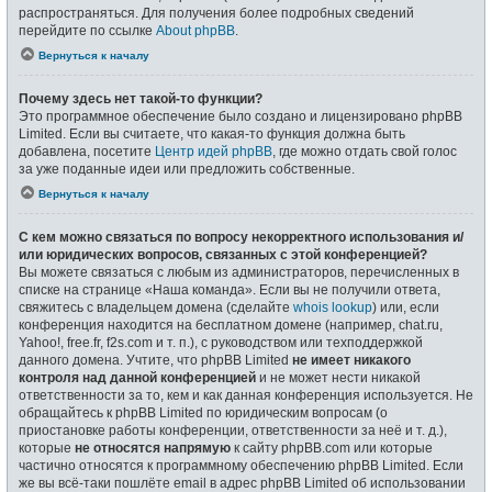
распространяться. Для получения более подробных сведений
перейдите по ссылке
About phpBB
.
Вернуться к началу
Почему здесь нет такой-то функции?
Это программное обеспечение было создано и лицензировано phpBB
Limited. Если вы считаете, что какая-то функция должна быть
добавлена, посетите
Центр идей phpBB
, где можно отдать свой голос
за уже поданные идеи или предложить собственные.
Вернуться к началу
С кем можно связаться по вопросу некорректного использования и/
или юридических вопросов, связанных с этой конференцией?
Вы можете связаться с любым из администраторов, перечисленных в
списке на странице «Наша команда». Если вы не получили ответа,
свяжитесь с владельцем домена (сделайте
whois lookup
) или, если
конференция находится на бесплатном домене (например, chat.ru,
Yahoo!, free.fr, f2s.com и т. п.), с руководством или техподдержкой
данного домена. Учтите, что phpBB Limited
не имеет никакого
контроля над данной конференцией
и не может нести никакой
ответственности за то, кем и как данная конференция используется. Не
обращайтесь к phpBB Limited по юридическим вопросам (о
приостановке работы конференции, ответственности за неё и т. д.),
которые
не относятся напрямую
к сайту phpBB.com или которые
частично относятся к программному обеспечению phpBB Limited. Если
же вы всё-таки пошлёте email в адрес phpBB Limited об использовании