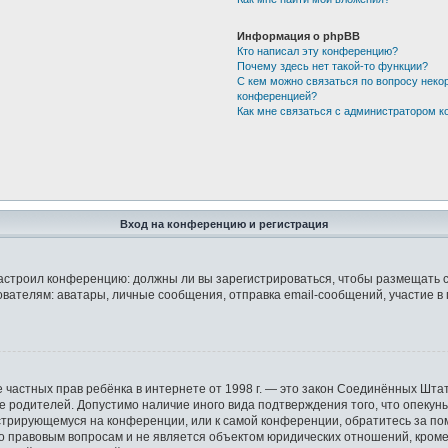
Информация о phpBB
Кто написал эту конференцию?
Почему здесь нет такой-то функции?
С кем можно связаться по вопросу неко
конференцией?
Как мне связаться с администратором 
Вход на конференцию и регистрация
р настроил конференцию: должны ли вы зарегистрироваться, чтобы размещать 
елям: аватары, личные сообщения, отправка email-сообщений, участие в груп
защите частных прав ребёнка в интернете от 1998 г. — это закон Соединённых 
ие родителей. Допустимо наличие иного вида подтверждения того, что опек
гистрирующемуся на конференции, или к самой конференции, обратитесь за по
правовым вопросам и не является объектом юридических отношений, кроме у