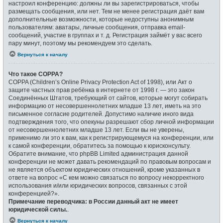
настроил конференцию: должны ли вы зарегистрироваться, чтобы
размещать сообщения, или нет. Тем не менее регистрация даёт вам
дополнительные возможности, которые недоступны анонимным
пользователям: аватары, личные сообщения, отправка email-
сообщений, участие в группах и т. д. Регистрация займёт у вас всего
пару минут, поэтому мы рекомендуем это сделать.
Вернуться к началу
Что такое COPPA?
COPPA (Children’s Online Privacy Protection Act of 1998), или Акт о
защите частных прав ребёнка в интернете от 1998 г. — это закон
Соединённых Штатов, требующий от сайтов, которые могут собирать
информацию от несовершеннолетних младше 13 лет, иметь на это
письменное согласие родителей. Допустимо наличие иного вида
подтверждения того, что опекуны разрешают сбор личной информации
от несовершеннолетних младше 13 лет. Если вы не уверены,
применимо ли это к вам, как к регистрирующемуся на конференции, или
к самой конференции, обратитесь за помощью к юрисконсульту.
Обратите внимание, что phpBB Limited администрация данной
конференции не может давать рекомендаций по правовым вопросам и
не является объектом юридических отношений, кроме указанных в
ответе на вопрос «С кем можно связаться по вопросу некорректного
использования и/или юридических вопросов, связанных с этой
конференцией?».
Примечание переводчика: в России данный акт не имеет
юридической силы.
.
Вернуться к началу