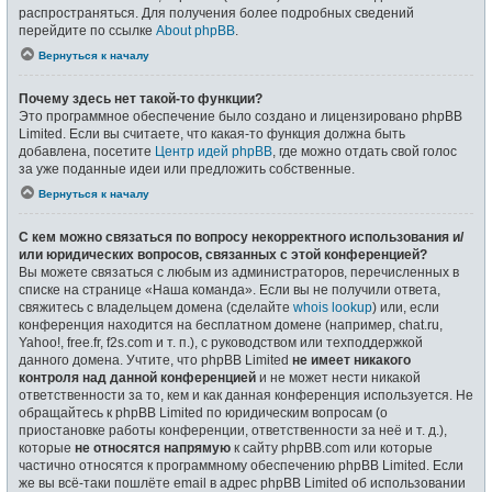
распространяться. Для получения более подробных сведений
перейдите по ссылке
About phpBB
.
Вернуться к началу
Почему здесь нет такой-то функции?
Это программное обеспечение было создано и лицензировано phpBB
Limited. Если вы считаете, что какая-то функция должна быть
добавлена, посетите
Центр идей phpBB
, где можно отдать свой голос
за уже поданные идеи или предложить собственные.
Вернуться к началу
С кем можно связаться по вопросу некорректного использования и/
или юридических вопросов, связанных с этой конференцией?
Вы можете связаться с любым из администраторов, перечисленных в
списке на странице «Наша команда». Если вы не получили ответа,
свяжитесь с владельцем домена (сделайте
whois lookup
) или, если
конференция находится на бесплатном домене (например, chat.ru,
Yahoo!, free.fr, f2s.com и т. п.), с руководством или техподдержкой
данного домена. Учтите, что phpBB Limited
не имеет никакого
контроля над данной конференцией
и не может нести никакой
ответственности за то, кем и как данная конференция используется. Не
обращайтесь к phpBB Limited по юридическим вопросам (о
приостановке работы конференции, ответственности за неё и т. д.),
которые
не относятся напрямую
к сайту phpBB.com или которые
частично относятся к программному обеспечению phpBB Limited. Если
же вы всё-таки пошлёте email в адрес phpBB Limited об использовании