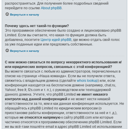
распространяться. Для получения более подробных сведений
перейдите по ссылке
About phpBB
.
Вернуться к началу
Почему здесь нет такой-то функции?
Это программное обеспечение было создано и лицензировано phpBB
Limited. Если вы считаете, что какая-то функция должна быть
добавлена, посетите
Центр идей phpBB
, где можно отдать свой голос
за уже поданные идеи или предложить собственные.
Вернуться к началу
С кем можно связаться по вопросу некорректного использования и/
или юридических вопросов, связанных с этой конференцией?
Вы можете связаться с любым из администраторов, перечисленных в
списке на странице «Наша команда». Если вы не получили ответа,
свяжитесь с владельцем домена (сделайте
whois lookup
) или, если
конференция находится на бесплатном домене (например, chat.ru,
Yahoo!, free.fr, f2s.com и т. п.), с руководством или техподдержкой
данного домена. Учтите, что phpBB Limited
не имеет никакого
контроля над данной конференцией
и не может нести никакой
ответственности за то, кем и как данная конференция используется. Не
обращайтесь к phpBB Limited по юридическим вопросам (о
приостановке работы конференции, ответственности за неё и т. д.),
которые
не относятся напрямую
к сайту phpBB.com или которые
частично относятся к программному обеспечению phpBB Limited. Если
же вы всё-таки пошлёте email в адрес phpBB Limited об использовании