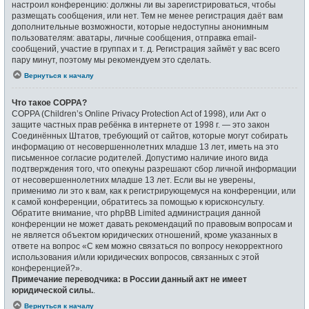
настроил конференцию: должны ли вы зарегистрироваться, чтобы
размещать сообщения, или нет. Тем не менее регистрация даёт вам
дополнительные возможности, которые недоступны анонимным
пользователям: аватары, личные сообщения, отправка email-
сообщений, участие в группах и т. д. Регистрация займёт у вас всего
пару минут, поэтому мы рекомендуем это сделать.
Вернуться к началу
Что такое COPPA?
COPPA (Children’s Online Privacy Protection Act of 1998), или Акт о
защите частных прав ребёнка в интернете от 1998 г. — это закон
Соединённых Штатов, требующий от сайтов, которые могут собирать
информацию от несовершеннолетних младше 13 лет, иметь на это
письменное согласие родителей. Допустимо наличие иного вида
подтверждения того, что опекуны разрешают сбор личной информации
от несовершеннолетних младше 13 лет. Если вы не уверены,
применимо ли это к вам, как к регистрирующемуся на конференции, или
к самой конференции, обратитесь за помощью к юрисконсульту.
Обратите внимание, что phpBB Limited администрация данной
конференции не может давать рекомендаций по правовым вопросам и
не является объектом юридических отношений, кроме указанных в
ответе на вопрос «С кем можно связаться по вопросу некорректного
использования и/или юридических вопросов, связанных с этой
конференцией?».
Примечание переводчика: в России данный акт не имеет
юридической силы.
.
Вернуться к началу