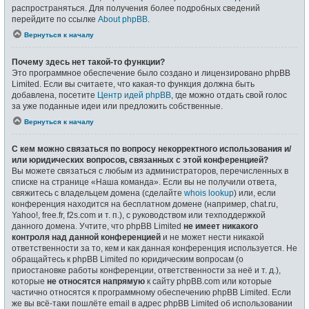
распространяться. Для получения более подробных сведений
перейдите по ссылке
About phpBB
.
Вернуться к началу
Почему здесь нет такой-то функции?
Это программное обеспечение было создано и лицензировано phpBB
Limited. Если вы считаете, что какая-то функция должна быть
добавлена, посетите
Центр идей phpBB
, где можно отдать свой голос
за уже поданные идеи или предложить собственные.
Вернуться к началу
С кем можно связаться по вопросу некорректного использования и/
или юридических вопросов, связанных с этой конференцией?
Вы можете связаться с любым из администраторов, перечисленных в
списке на странице «Наша команда». Если вы не получили ответа,
свяжитесь с владельцем домена (сделайте
whois lookup
) или, если
конференция находится на бесплатном домене (например, chat.ru,
Yahoo!, free.fr, f2s.com и т. п.), с руководством или техподдержкой
данного домена. Учтите, что phpBB Limited
не имеет никакого
контроля над данной конференцией
и не может нести никакой
ответственности за то, кем и как данная конференция используется. Не
обращайтесь к phpBB Limited по юридическим вопросам (о
приостановке работы конференции, ответственности за неё и т. д.),
которые
не относятся напрямую
к сайту phpBB.com или которые
частично относятся к программному обеспечению phpBB Limited. Если
же вы всё-таки пошлёте email в адрес phpBB Limited об использовании