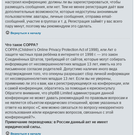
настроил конференцию: должны ли вы зарегистрироваться, чтобы
размещать сообщения, или нет. Тем не менее регистрация даёт вам
дополнительные возможности, которые недоступны анонимным
пользователям: аватары, личные сообщения, отправка email-
сообщений, участие в группах и т. д. Регистрация займёт у вас всего
пару минут, поэтому мы рекомендуем это сделать.
Вернуться к началу
Что такое COPPA?
COPPA (Children’s Online Privacy Protection Act of 1998), или Акт о
защите частных прав ребёнка в интернете от 1998 г. — это закон
Соединённых Штатов, требующий от сайтов, которые могут собирать
информацию от несовершеннолетних младше 13 лет, иметь на это
письменное согласие родителей. Допустимо наличие иного вида
подтверждения того, что опекуны разрешают сбор личной информации
от несовершеннолетних младше 13 лет. Если вы не уверены,
применимо ли это к вам, как к регистрирующемуся на конференции, или
к самой конференции, обратитесь за помощью к юрисконсульту.
Обратите внимание, что phpBB Limited администрация данной
конференции не может давать рекомендаций по правовым вопросам и
не является объектом юридических отношений, кроме указанных в
ответе на вопрос «С кем можно связаться по вопросу некорректного
использования и/или юридических вопросов, связанных с этой
конференцией?».
Примечание переводчика: в России данный акт не имеет
юридической силы.
.
Вернуться к началу