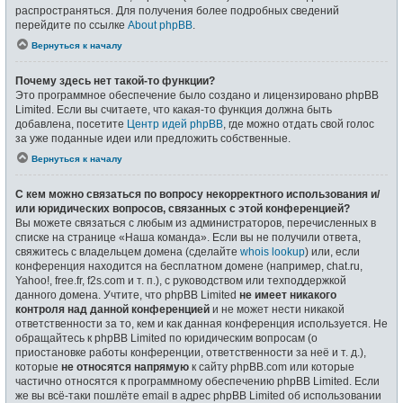
распространяться. Для получения более подробных сведений
перейдите по ссылке
About phpBB
.
Вернуться к началу
Почему здесь нет такой-то функции?
Это программное обеспечение было создано и лицензировано phpBB
Limited. Если вы считаете, что какая-то функция должна быть
добавлена, посетите
Центр идей phpBB
, где можно отдать свой голос
за уже поданные идеи или предложить собственные.
Вернуться к началу
С кем можно связаться по вопросу некорректного использования и/
или юридических вопросов, связанных с этой конференцией?
Вы можете связаться с любым из администраторов, перечисленных в
списке на странице «Наша команда». Если вы не получили ответа,
свяжитесь с владельцем домена (сделайте
whois lookup
) или, если
конференция находится на бесплатном домене (например, chat.ru,
Yahoo!, free.fr, f2s.com и т. п.), с руководством или техподдержкой
данного домена. Учтите, что phpBB Limited
не имеет никакого
контроля над данной конференцией
и не может нести никакой
ответственности за то, кем и как данная конференция используется. Не
обращайтесь к phpBB Limited по юридическим вопросам (о
приостановке работы конференции, ответственности за неё и т. д.),
которые
не относятся напрямую
к сайту phpBB.com или которые
частично относятся к программному обеспечению phpBB Limited. Если
же вы всё-таки пошлёте email в адрес phpBB Limited об использовании