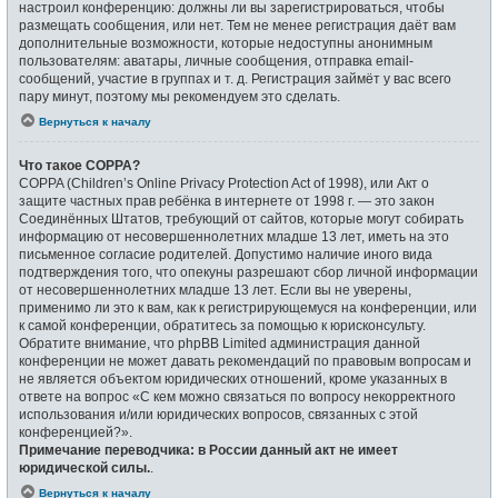
настроил конференцию: должны ли вы зарегистрироваться, чтобы
размещать сообщения, или нет. Тем не менее регистрация даёт вам
дополнительные возможности, которые недоступны анонимным
пользователям: аватары, личные сообщения, отправка email-
сообщений, участие в группах и т. д. Регистрация займёт у вас всего
пару минут, поэтому мы рекомендуем это сделать.
Вернуться к началу
Что такое COPPA?
COPPA (Children’s Online Privacy Protection Act of 1998), или Акт о
защите частных прав ребёнка в интернете от 1998 г. — это закон
Соединённых Штатов, требующий от сайтов, которые могут собирать
информацию от несовершеннолетних младше 13 лет, иметь на это
письменное согласие родителей. Допустимо наличие иного вида
подтверждения того, что опекуны разрешают сбор личной информации
от несовершеннолетних младше 13 лет. Если вы не уверены,
применимо ли это к вам, как к регистрирующемуся на конференции, или
к самой конференции, обратитесь за помощью к юрисконсульту.
Обратите внимание, что phpBB Limited администрация данной
конференции не может давать рекомендаций по правовым вопросам и
не является объектом юридических отношений, кроме указанных в
ответе на вопрос «С кем можно связаться по вопросу некорректного
использования и/или юридических вопросов, связанных с этой
конференцией?».
Примечание переводчика: в России данный акт не имеет
юридической силы.
.
Вернуться к началу