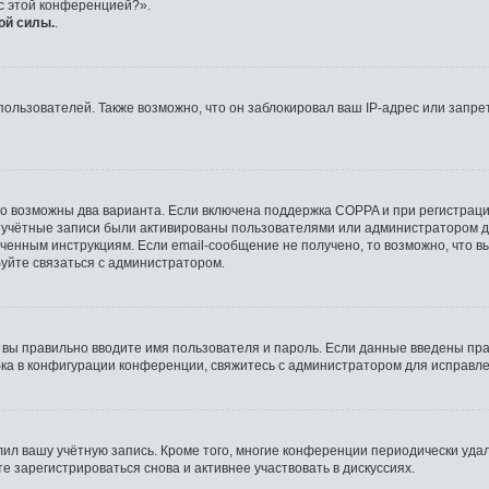
 с этой конференцией?».
ой силы.
.
льзователей. Также возможно, что он заблокировал ваш IP-адрес или запрет
то возможны два варианта. Если включена поддержка COPPA и при регистрации
 учётные записи были активированы пользователями или администратором д
ченным инструкциям. Если email-сообщение не получено, то возможно, что в
буйте связаться с администратором.
 вы правильно вводите имя пользователя и пароль. Если данные введены пра
бка в конфигурации конференции, свяжитесь с администратором для исправле
лил вашу учётную запись. Кроме того, многие конференции периодически уд
 зарегистрироваться снова и активнее участвовать в дискуссиях.