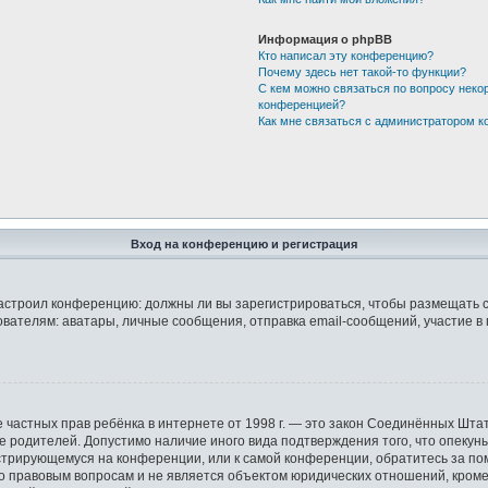
Информация о phpBB
Кто написал эту конференцию?
Почему здесь нет такой-то функции?
С кем можно связаться по вопросу неко
конференцией?
Как мне связаться с администратором 
Вход на конференцию и регистрация
р настроил конференцию: должны ли вы зарегистрироваться, чтобы размещать 
елям: аватары, личные сообщения, отправка email-сообщений, участие в груп
защите частных прав ребёнка в интернете от 1998 г. — это закон Соединённых 
ие родителей. Допустимо наличие иного вида подтверждения того, что опек
гистрирующемуся на конференции, или к самой конференции, обратитесь за по
правовым вопросам и не является объектом юридических отношений, кроме у