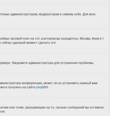
 только администраторам, модераторам и самому себе. Для всех
йках часовой пояс на тот, в котором вы находитесь: Москва, Киев и т.
о сейчас удачный момент сделать это.
 сервере. Уведомите администратора для устранения проблемы.
дминистратора конференции, может ли он установить нужный вам
ожете получить на сайте
phpBB
®.
атики или точки, указывающие на то, сколько сообщений вы оставили,
еля.