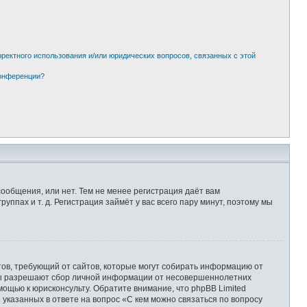
рректного использования и/или юридических вопросов, связанных с этой
конференции?
сообщения, или нет. Тем не менее регистрация даёт вам
пах и т. д. Регистрация займёт у вас всего пару минут, поэтому мы
Штатов, требующий от сайтов, которые могут собирать информацию от
уны разрешают сбор личной информации от несовершеннолетних
мощью к юрисконсульту. Обратите внимание, что phpBB Limited
казанных в ответе на вопрос «С кем можно связаться по вопросу