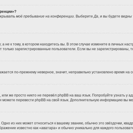
еренции»?
крывать моё пребывание на конференции
. Выберите
Да
, и вы будете видны
 не к тому, в котором находитесь вы. В этом случае измените в личных настро
гут только зарегистрированные пользователи. Если вы не зарегистрированы, т
бражается по-прежнему неверное, значит, неправильно установлено время на
 или же просто никто не перевёл phpBB на ваш язык. Попробуйте узнать у а
сами можете перевести phpBB на свой язык. Дополнительную информацию вы м
Одно из них может относиться к вашему званию, обычно это звёздочки, квадр
ображение известно как «аватара» и обычно уникально для каждого пользоват