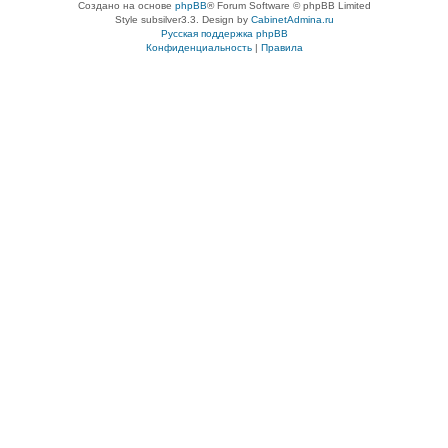
Создано на основе
phpBB
® Forum Software © phpBB Limited
Style subsilver3.3. Design by
CabinetAdmina.ru
Русская поддержка phpBB
Конфиденциальность
|
Правила