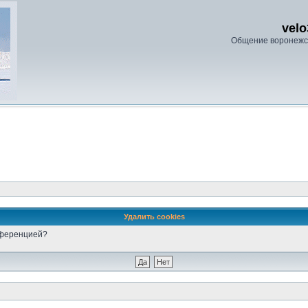
velo
Общение воронежс
Удалить cookies
онференцией?