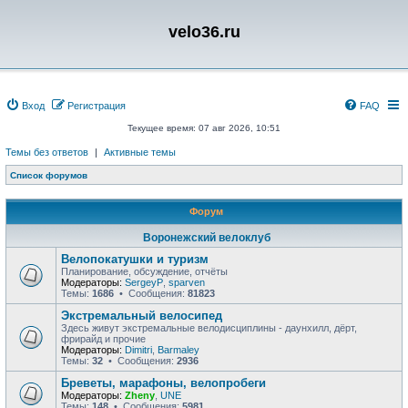
velo36.ru
Вход
Регистрация
FAQ
Текущее время: 07 авг 2026, 10:51
Темы без ответов
|
Активные темы
Список форумов
Форум
Воронежский велоклуб
Велопокатушки и туризм
Планирование, обсуждение, отчёты
Модераторы:
SergeyP
,
sparven
Темы:
1686
• Сообщения:
81823
Экстремальный велосипед
Здесь живут экстремальные велодисциплины - даунхилл, дёрт,
фрирайд и прочие
Модераторы:
Dimitri
,
Barmaley
Темы:
32
• Сообщения:
2936
Бреветы, марафоны, велопробеги
Модераторы:
Zheny
,
UNE
Темы:
148
• Сообщения:
5981