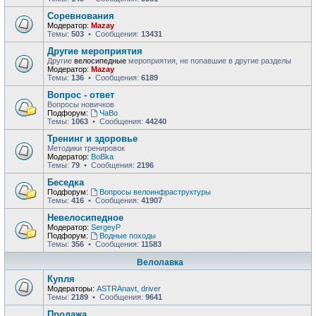
Соревнования
Модератор:
Mazay
Темы:
503
• Сообщения:
13431
Другие мероприятия
Другие
велосипедные
мероприятия, не попавшие в другие разделы
Модератор:
Mazay
Темы:
136
• Сообщения:
6189
Вопрос - ответ
Вопросы новичков
Подфорум:
ЧаВо
Темы:
1063
• Сообщения:
44240
Тренинг и здоровье
Методики тренировок
Модератор:
BoBka
Темы:
79
• Сообщения:
2196
Беседка
Подфорум:
Вопросы велоинфраструктуры
Темы:
416
• Сообщения:
41907
Невелосипедное
Модератор:
SergeyP
Подфорум:
Водные походы
Темы:
356
• Сообщения:
11583
Велолавка
Купля
Модераторы:
ASTRAnavt
,
driver
Темы:
2189
• Сообщения:
9641
Продажа