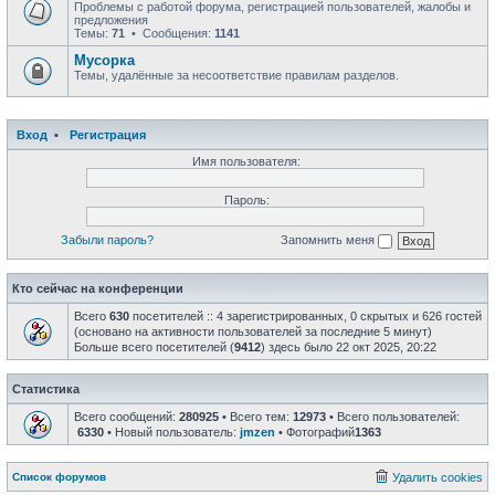
Проблемы с работой форума, регистрацией пользователей, жалобы и
предложения
Темы:
71
• Сообщения:
1141
Мусорка
Темы, удалённые за несоответствие правилам разделов.
Вход
•
Регистрация
Имя пользователя:
Пароль:
Забыли пароль?
Запомнить меня
Кто сейчас на конференции
Всего
630
посетителей :: 4 зарегистрированных, 0 скрытых и 626 гостей
(основано на активности пользователей за последние 5 минут)
Больше всего посетителей (
9412
) здесь было 22 окт 2025, 20:22
Статистика
Всего сообщений:
280925
• Всего тем:
12973
• Всего пользователей:
6330
• Новый пользователь:
jmzen
• Фотографий
1363
Список форумов
Удалить cookies