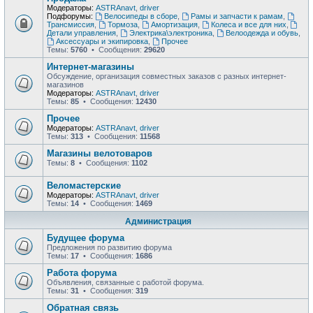
Модераторы:
ASTRAnavt
,
driver
Подфорумы:
Велосипеды в сборе
,
Рамы и запчасти к рамам
,
Трансмиссия
,
Тормоза
,
Амортизация
,
Колеса и все для них
,
Детали управления
,
Электрика\электроника
,
Велоодежда и обувь
,
Аксессуары и экипировка
,
Прочее
Темы:
5760
• Сообщения:
29620
Интернет-магазины
Обсуждение, организация совместных заказов с разных интернет-
магазинов
Модераторы:
ASTRAnavt
,
driver
Темы:
85
• Сообщения:
12430
Прочее
Модераторы:
ASTRAnavt
,
driver
Темы:
313
• Сообщения:
11568
Магазины велотоваров
Темы:
8
• Сообщения:
1102
Веломастерские
Модераторы:
ASTRAnavt
,
driver
Темы:
14
• Сообщения:
1469
Администрация
Будущее форума
Предложения по развитию форума
Темы:
17
• Сообщения:
1686
Работа форума
Объявления, связанные с работой форума.
Темы:
31
• Сообщения:
319
Обратная связь