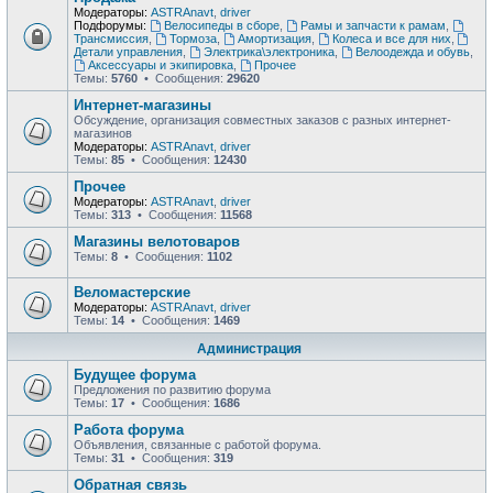
Модераторы:
ASTRAnavt
,
driver
Подфорумы:
Велосипеды в сборе
,
Рамы и запчасти к рамам
,
Трансмиссия
,
Тормоза
,
Амортизация
,
Колеса и все для них
,
Детали управления
,
Электрика\электроника
,
Велоодежда и обувь
,
Аксессуары и экипировка
,
Прочее
Темы:
5760
• Сообщения:
29620
Интернет-магазины
Обсуждение, организация совместных заказов с разных интернет-
магазинов
Модераторы:
ASTRAnavt
,
driver
Темы:
85
• Сообщения:
12430
Прочее
Модераторы:
ASTRAnavt
,
driver
Темы:
313
• Сообщения:
11568
Магазины велотоваров
Темы:
8
• Сообщения:
1102
Веломастерские
Модераторы:
ASTRAnavt
,
driver
Темы:
14
• Сообщения:
1469
Администрация
Будущее форума
Предложения по развитию форума
Темы:
17
• Сообщения:
1686
Работа форума
Объявления, связанные с работой форума.
Темы:
31
• Сообщения:
319
Обратная связь