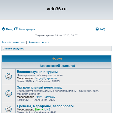
velo36.ru
Вход
Регистрация
FAQ
Текущее время: 08 авг 2026, 08:07
Темы без ответов
|
Активные темы
Список форумов
Форум
Воронежский велоклуб
Велопокатушки и туризм
Планирование, обсуждение, отчёты
Модераторы:
SergeyP
,
sparven
Темы:
1686
• Сообщения:
81823
Экстремальный велосипед
Здесь живут экстремальные велодисциплины - даунхилл, дёрт,
фрирайд и прочие
Модераторы:
Dimitri
,
Barmaley
Темы:
32
• Сообщения:
2936
Бреветы, марафоны, велопробеги
Модераторы:
Zheny
,
UNE
Темы:
148
• Сообщения:
5981