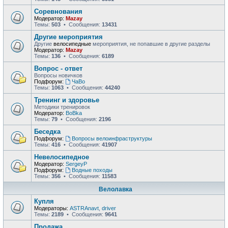
Соревнования
Модератор:
Mazay
Темы:
503
• Сообщения:
13431
Другие мероприятия
Другие
велосипедные
мероприятия, не попавшие в другие разделы
Модератор:
Mazay
Темы:
136
• Сообщения:
6189
Вопрос - ответ
Вопросы новичков
Подфорум:
ЧаВо
Темы:
1063
• Сообщения:
44240
Тренинг и здоровье
Методики тренировок
Модератор:
BoBka
Темы:
79
• Сообщения:
2196
Беседка
Подфорум:
Вопросы велоинфраструктуры
Темы:
416
• Сообщения:
41907
Невелосипедное
Модератор:
SergeyP
Подфорум:
Водные походы
Темы:
356
• Сообщения:
11583
Велолавка
Купля
Модераторы:
ASTRAnavt
,
driver
Темы:
2189
• Сообщения:
9641
Продажа