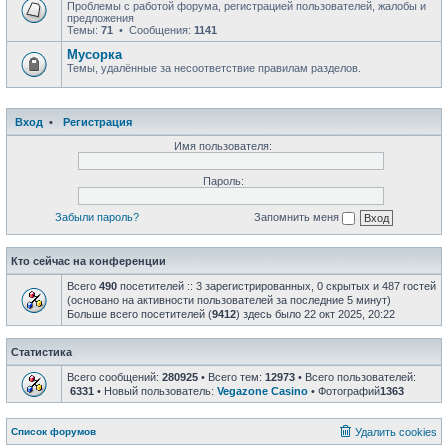
Проблемы с работой форума, регистрацией пользователей, жалобы и
предложения
Темы:
71
• Сообщения:
1141
Мусорка
Темы, удалённые за несоответствие правилам разделов.
Вход
•
Регистрация
Имя пользователя:
Пароль:
Забыли пароль?
Запомнить меня
Кто сейчас на конференции
Всего
490
посетителей :: 3 зарегистрированных, 0 скрытых и 487 гостей
(основано на активности пользователей за последние 5 минут)
Больше всего посетителей (
9412
) здесь было 22 окт 2025, 20:22
Статистика
Всего сообщений:
280925
• Всего тем:
12973
• Всего пользователей:
6331
• Новый пользователь:
Vegazone Casino
• Фотографий
1363
Список форумов
Удалить cookies