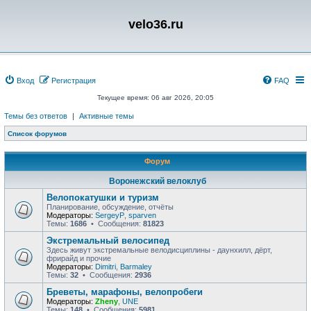
velo36.ru
Вход
Регистрация
FAQ
Текущее время: 06 авг 2026, 20:05
Темы без ответов
|
Активные темы
Список форумов
Форум
Воронежский велоклуб
Велопокатушки и туризм
Планирование, обсуждение, отчёты
Модераторы:
SergeyP
,
sparven
Темы:
1686
• Сообщения:
81823
Экстремальный велосипед
Здесь живут экстремальные велодисциплины - даунхилл, дёрт,
фрирайд и прочие
Модераторы:
Dimitri
,
Barmaley
Темы:
32
• Сообщения:
2936
Бреветы, марафоны, велопробеги
Модераторы:
Zheny
,
UNE
Темы:
148
• Сообщения:
5981