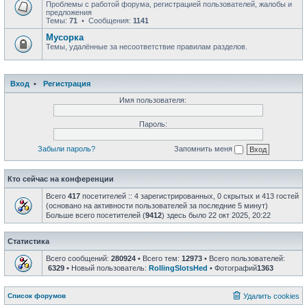
Проблемы с работой форума, регистрацией пользователей, жалобы и
предложения
Темы:
71
• Сообщения:
1141
Мусорка
Темы, удалённые за несоответствие правилам разделов.
Вход
•
Регистрация
Имя пользователя:
Пароль:
Забыли пароль?
Запомнить меня
Кто сейчас на конференции
Всего
417
посетителей :: 4 зарегистрированных, 0 скрытых и 413 гостей
(основано на активности пользователей за последние 5 минут)
Больше всего посетителей (
9412
) здесь было 22 окт 2025, 20:22
Статистика
Всего сообщений:
280924
• Всего тем:
12973
• Всего пользователей:
6329
• Новый пользователь:
RollingSlotsHed
• Фотографий
1363
Список форумов
Удалить cookies