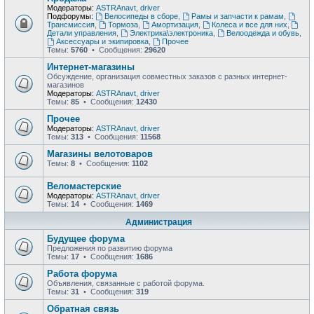
Модераторы:
ASTRAnavt
,
driver
Подфорумы:
Велосипеды в сборе
,
Рамы и запчасти к рамам
,
Трансмиссия
,
Тормоза
,
Амортизация
,
Колеса и все для них
,
Детали управления
,
Электрика\электроника
,
Велоодежда и обувь
,
Аксессуары и экипировка
,
Прочее
Темы:
5760
• Сообщения:
29620
Интернет-магазины
Обсуждение, организация совместных заказов с разных интернет-
магазинов
Модераторы:
ASTRAnavt
,
driver
Темы:
85
• Сообщения:
12430
Прочее
Модераторы:
ASTRAnavt
,
driver
Темы:
313
• Сообщения:
11568
Магазины велотоваров
Темы:
8
• Сообщения:
1102
Веломастерские
Модераторы:
ASTRAnavt
,
driver
Темы:
14
• Сообщения:
1469
Администрация
Будущее форума
Предложения по развитию форума
Темы:
17
• Сообщения:
1686
Работа форума
Объявления, связанные с работой форума.
Темы:
31
• Сообщения:
319
Обратная связь