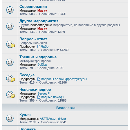
Соревнования
Модератор:
Mazay
Темы:
503
• Сообщения:
13431
Другие мероприятия
Другие
велосипедные
мероприятия, не попавшие в другие разделы
Модератор:
Mazay
Темы:
136
• Сообщения:
6189
Вопрос - ответ
Вопросы новичков
Подфорум:
ЧаВо
Темы:
1063
• Сообщения:
44240
Тренинг и здоровье
Методики тренировок
Модератор:
BoBka
Темы:
79
• Сообщения:
2196
Беседка
Подфорум:
Вопросы велоинфраструктуры
Темы:
416
• Сообщения:
41906
Невелосипедное
Модератор:
SergeyP
Подфорум:
Водные походы
Темы:
356
• Сообщения:
11583
Велолавка
Купля
Модераторы:
ASTRAnavt
,
driver
Темы:
2189
• Сообщения:
9641
Продажа