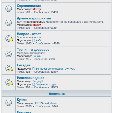
Соревнования
Модератор:
Mazay
Темы:
503
• Сообщения:
13431
Другие мероприятия
Другие
велосипедные
мероприятия, не попавшие в другие разделы
Модератор:
Mazay
Темы:
136
• Сообщения:
6189
Вопрос - ответ
Вопросы новичков
Подфорум:
ЧаВо
Темы:
1063
• Сообщения:
44240
Тренинг и здоровье
Методики тренировок
Модератор:
BoBka
Темы:
79
• Сообщения:
2196
Беседка
Подфорум:
Вопросы велоинфраструктуры
Темы:
416
• Сообщения:
41907
Невелосипедное
Модератор:
SergeyP
Подфорум:
Водные походы
Темы:
356
• Сообщения:
11583
Велолавка
Купля
Модераторы:
ASTRAnavt
,
driver
Темы:
2189
• Сообщения:
9641
Продажа