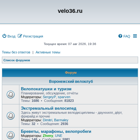
velo36.ru
Вход
Регистрация
FAQ
Текущее время: 07 авг 2026, 19:36
Темы без ответов
|
Активные темы
Список форумов
Форум
Воронежский велоклуб
Велопокатушки и туризм
Планирование, обсуждение, отчёты
Модераторы:
SergeyP
,
sparven
Темы:
1686
• Сообщения:
81823
Экстремальный велосипед
Здесь живут экстремальные велодисциплины - даунхилл, дёрт,
фрирайд и прочие
Модераторы:
Dimitri
,
Barmaley
Темы:
32
• Сообщения:
2936
Бреветы, марафоны, велопробеги
Модераторы:
Zheny
,
UNE
Темы:
148
• Сообщения:
5981