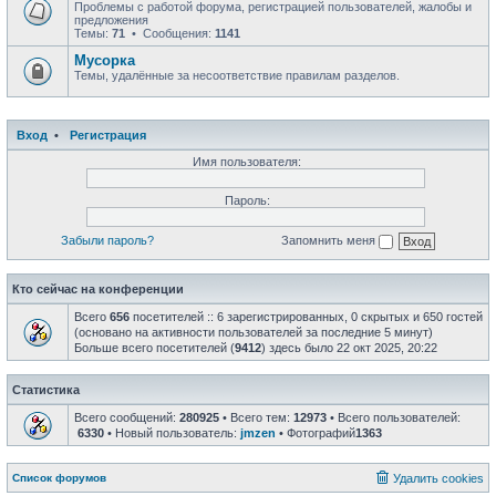
Проблемы с работой форума, регистрацией пользователей, жалобы и
предложения
Темы:
71
• Сообщения:
1141
Мусорка
Темы, удалённые за несоответствие правилам разделов.
Вход
•
Регистрация
Имя пользователя:
Пароль:
Забыли пароль?
Запомнить меня
Кто сейчас на конференции
Всего
656
посетителей :: 6 зарегистрированных, 0 скрытых и 650 гостей
(основано на активности пользователей за последние 5 минут)
Больше всего посетителей (
9412
) здесь было 22 окт 2025, 20:22
Статистика
Всего сообщений:
280925
• Всего тем:
12973
• Всего пользователей:
6330
• Новый пользователь:
jmzen
• Фотографий
1363
Список форумов
Удалить cookies