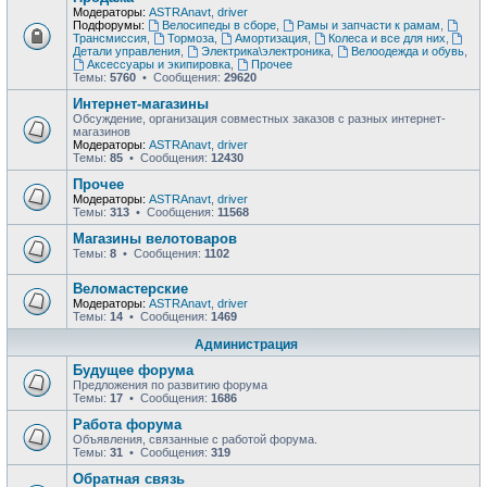
Модераторы:
ASTRAnavt
,
driver
Подфорумы:
Велосипеды в сборе
,
Рамы и запчасти к рамам
,
Трансмиссия
,
Тормоза
,
Амортизация
,
Колеса и все для них
,
Детали управления
,
Электрика\электроника
,
Велоодежда и обувь
,
Аксессуары и экипировка
,
Прочее
Темы:
5760
• Сообщения:
29620
Интернет-магазины
Обсуждение, организация совместных заказов с разных интернет-
магазинов
Модераторы:
ASTRAnavt
,
driver
Темы:
85
• Сообщения:
12430
Прочее
Модераторы:
ASTRAnavt
,
driver
Темы:
313
• Сообщения:
11568
Магазины велотоваров
Темы:
8
• Сообщения:
1102
Веломастерские
Модераторы:
ASTRAnavt
,
driver
Темы:
14
• Сообщения:
1469
Администрация
Будущее форума
Предложения по развитию форума
Темы:
17
• Сообщения:
1686
Работа форума
Объявления, связанные с работой форума.
Темы:
31
• Сообщения:
319
Обратная связь